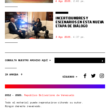
4 Ago 2026
,
2:40 pm.
INCERTIDUMBRES Y
ESCENARIOS EN ESTA NUEVA
ETAPA DE DIÁLOGO
3 Ago 2026
,
4:37 pm.
›
Bus
CONSULTA NUESTRO ARCHIVO AQUÍ >
IR ARRIBA
SÍGUENOS >
2012 - 2020.
República Bolivariana de Venezuela
Todo el material puede reproducirse citando su autor.
Ningún derecho reservado.