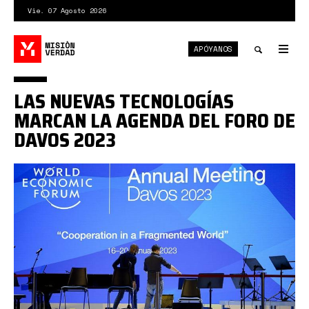
Pasar
Vie. 07 Agosto 2026
al
contenido
APÓYANOS
principal
Tog
nav
Toggle
LAS NUEVAS TECNOLOGÍAS
search
MARCAN LA AGENDA DEL FORO DE
DAVOS 2023
davos
2023.jpg