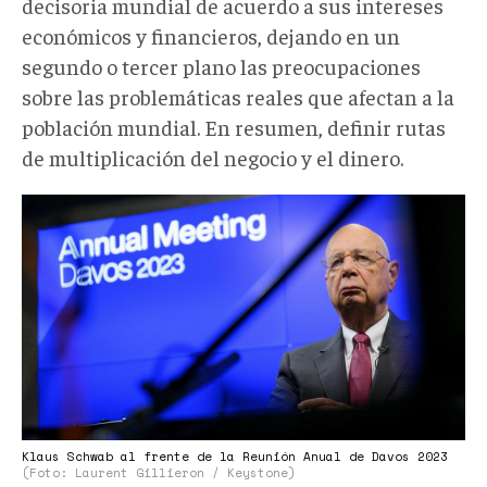
decisoria mundial de acuerdo a sus intereses
económicos y financieros, dejando en un
segundo o tercer plano las preocupaciones
sobre las problemáticas reales que afectan a la
población mundial. En resumen, definir rutas
de multiplicación del negocio y el dinero.
Foto
1_Reunión
Anual
de
Davos
2023
con
Klaus
Schwab
Klaus Schwab al frente de la Reunión Anual de Davos 2023
al
(Foto: Laurent Gillieron / Keystone)