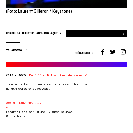
(Foto: Laurent Gillieron / Keystone)
›
Bus
CONSULTA NUESTRO ARCHIVO AQUÍ >
IR ARRIBA
SÍGUENOS >
2012 - 2020.
República Bolivariana de Venezuela
Todo el material puede reproducirse citando su autor.
Ningún derecho reservado.
WWW.MISIONVERDAD.COM
Desarrollado con Drupal / Open Source.
Contáctanos.