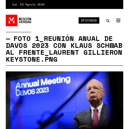
Pasar
Jue. 06 Agosto 2026
al
contenido
APÓYANOS
principal
Tog
nav
Toggle
FOTO 1_REUNIÓN ANUAL DE
DAVOS 2023 CON KLAUS SCHWAB
search
AL FRENTE_LAURENT GILLIERON
KEYSTONE.PNG