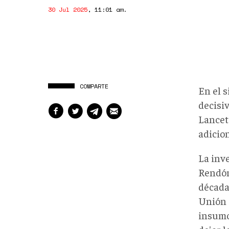
30 Jul 2025
,
11:01 am
.
COMPARTE
En el 
decisi
Lancet
adicio
La inve
Rendón
década
Unión 
insumo