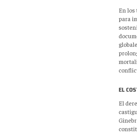
En los 
para i
sosteni
docume
global
prolon
mortali
confli
EL COS
El der
castig
Ginebra
constit