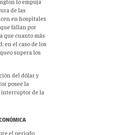
ington lo empuja
tura de las
ucen en hospitales
que fallan por
tra que cuanto más
: en el caso de los
oqueo supera los
ión del dólar y
tor posee la
 interruptor de la
ECONÓMICA
bre el periodo