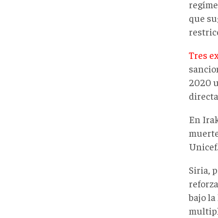
regíme
que sug
restric
Tres e
sancion
2020 u
directa
En Irak
muerte
Unicef
Siria,
reforz
bajo la
multipl