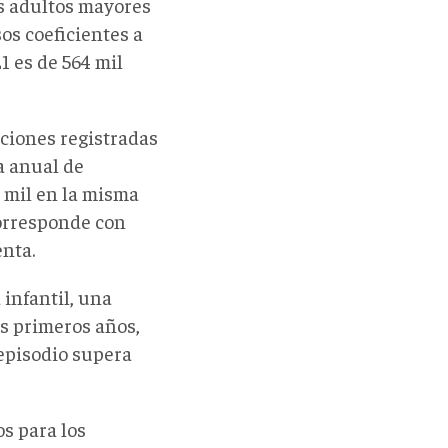
os adultos mayores
sos coeficientes a
1 es de 564 mil
nciones registradas
a anual de
 mil en la misma
corresponde con
nta.
infantil, una
s primeros años,
 episodio supera
os para los