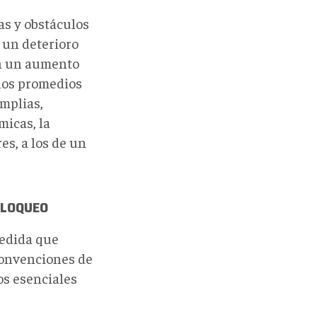
as y obstáculos
 un deterioro
 en un aumento
 los promedios
mplias,
micas, la
es, a los de un
BLOQUEO
medida que
 Convenciones de
os esenciales