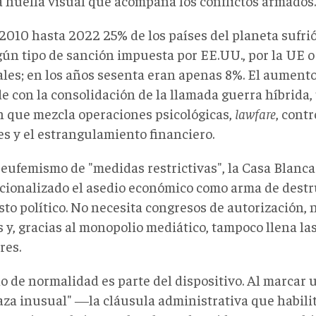
la huella visual que acompaña los conflictos armados.
2010 hasta 2022 25% de los países del planeta sufri
gún tipo de sanción impuesta por EE.UU., por la UE o
tales; en los años sesenta eran apenas 8%. El aument
de con la consolidación de la llamada guerra híbrida
n que mezcla operaciones psicológicas,
lawfare
, cont
es y el estrangulamiento financiero.
l eufemismo de "medidas restrictivas", la Casa Blanca
ucionalizado el asedio económico como arma de dest
sto político. No necesita congresos de autorización,
 y, gracias al monopolio mediático, tampoco llena la
res.
lo de normalidad es parte del dispositivo. Al marcar 
za inusual" ―la cláusula administrativa que habilit