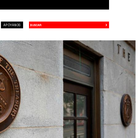
›
Buscar
APÓYANOS
loudfront.net_production_6415e6fb-