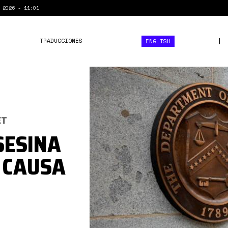
 2026 - 11:01
TRADUCCIONES
ENGLISH
https___d1e00ek4ebabms.c
7d25-
4b04-
93d0-
ET
15c1b8f7c920.jpg
SESINA
 CAUSA