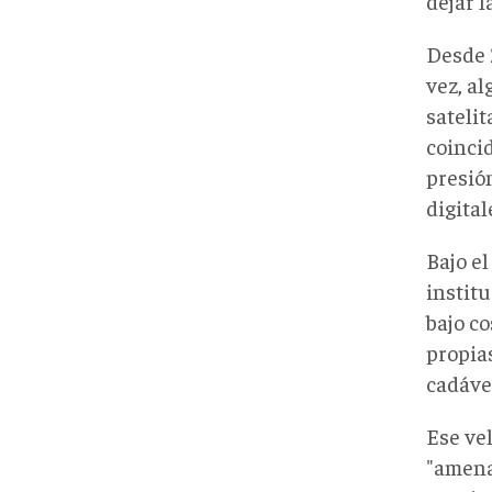
dejar 
Desde 
vez, al
sateli
coinci
presió
digital
Bajo e
instit
bajo co
propias
cadáve
Ese ve
"amena