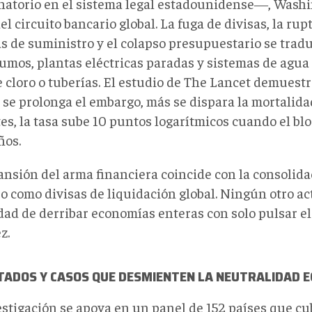
natorio en el sistema legal estadounidense―, Wash
el circuito bancario global. La fuga de divisas, la rup
s de suministro y el colapso presupuestario se trad
sumos, plantas eléctricas paradas y sistemas de agua 
de cloro o tuberías. El estudio de The Lancet demues
se prolonga el embargo, más se dispara la mortalidad
tes, la tasa sube 10 puntos logarítmicos cuando el bl
ños.
ansión del arma financiera coincide con la consolidac
o como divisas de liquidación global. Ningún otro ac
dad de derribar economías enteras con solo pulsar el
ez.
TADOS Y CASOS QUE DESMIENTEN LA NEUTRALIDAD 
estigación se apoya en un panel de 152 países que cu