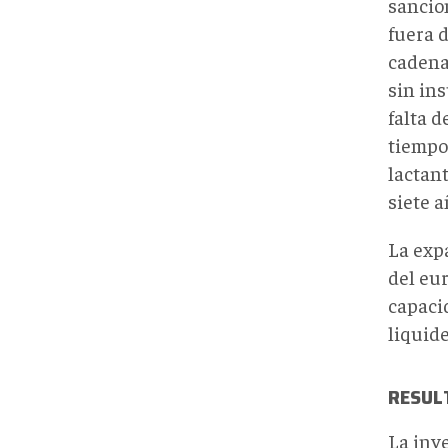
sancio
fuera d
cadena
sin in
falta 
tiempo 
lactan
siete a
La exp
del eur
capaci
liquid
RESUL
La inv