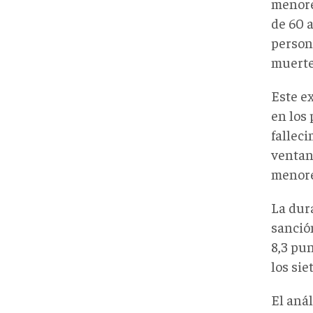
menore
de 60 a
person
muerte
Este e
en los
fallec
ventan
menore
La dur
sanció
8,3 pun
los sie
El anál