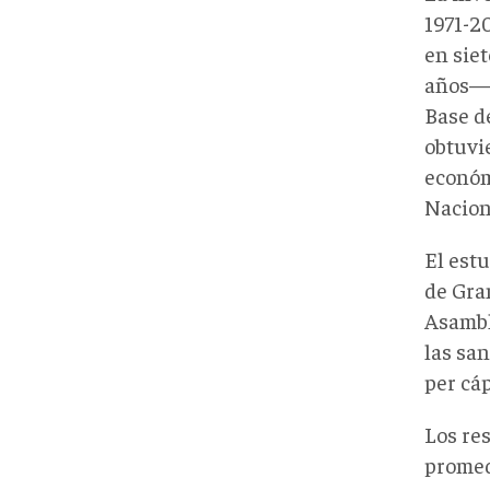
1971-20
en sie
años— 
Base d
obtuvi
económ
Nacion
El estu
de Gra
Asambl
las san
per cáp
Los res
promed