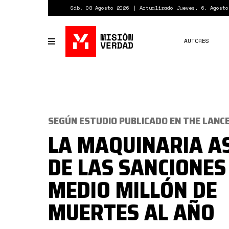
Pasar
Sáb. 08 Agosto 2026
Actualizado Jueves, 6. Agosto
al
contenido
principal
AUTORES
Toggle
navigation
SEGÚN ESTUDIO PUBLICADO EN THE LANC
LA MAQUINARIA A
DE LAS SANCIONES
MEDIO MILLÓN DE
MUERTES AL AÑO