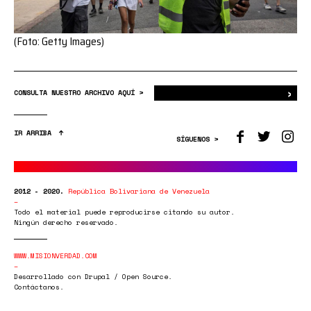
(Foto: Getty Images)
›
Bus
CONSULTA NUESTRO ARCHIVO AQUÍ >
IR ARRIBA
SÍGUENOS >
2012 - 2020.
República Bolivariana de Venezuela
Todo el material puede reproducirse citando su autor.
Ningún derecho reservado.
WWW.MISIONVERDAD.COM
Desarrollado con Drupal / Open Source.
Contáctanos.