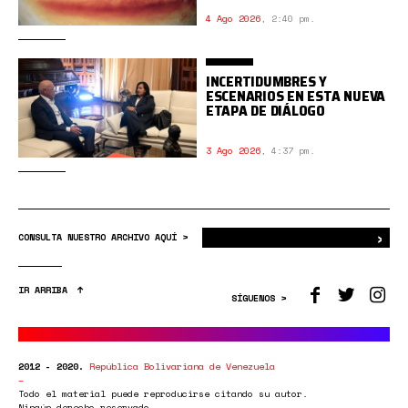
4 Ago 2026
,
2:40 pm.
INCERTIDUMBRES Y
ESCENARIOS EN ESTA NUEVA
ETAPA DE DIÁLOGO
3 Ago 2026
,
4:37 pm.
›
Bus
CONSULTA NUESTRO ARCHIVO AQUÍ >
IR ARRIBA
SÍGUENOS >
2012 - 2020.
República Bolivariana de Venezuela
Todo el material puede reproducirse citando su autor.
Ningún derecho reservado.