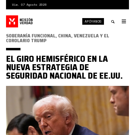
Pasar
Vie. 07 Agosto 2026
al
contenido
APÓYANOS
principal
Tog
nav
Toggle
SOBERANÍA FUNCIONAL, CHINA, VENEZUELA Y EL
COROLARIO TRUMP
search
EL GIRO HEMISFÉRICO EN LA
NUEVA ESTRATEGIA DE
SEGURIDAD NACIONAL DE EE.UU.
trump
rubio