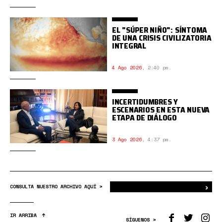
EL "SÚPER NIÑO": SÍNTOMA
DE UNA CRISIS CIVILIZATORIA
INTEGRAL
4 Ago 2026
,
2:40 pm.
INCERTIDUMBRES Y
ESCENARIOS EN ESTA NUEVA
ETAPA DE DIÁLOGO
3 Ago 2026
,
4:37 pm.
›
Bus
CONSULTA NUESTRO ARCHIVO AQUÍ >
IR ARRIBA
SÍGUENOS >