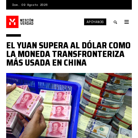
Pasar
Dom. 09 Agosto 2026
al
contenido
APÓYANOS
principal
Tog
nav
Toggle
EL YUAN SUPERA AL DÓLAR COMO
search
LA MONEDA TRANSFRONTERIZA
MÁS USADA EN CHINA
yuan
dólar.jpg