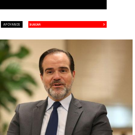
›
Buscar
APÓYANOS
9.jpg