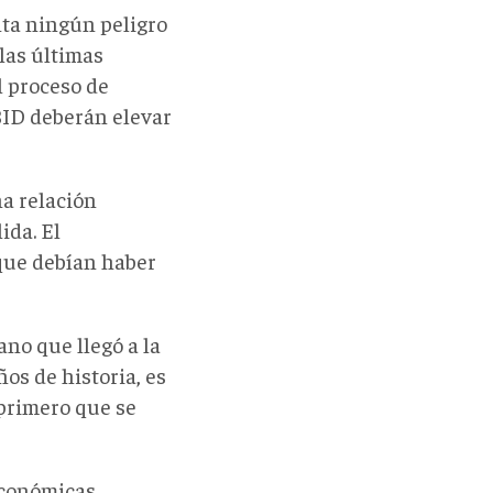
nta ningún peligro
 las últimas
l proceso de
BID deberán elevar
a relación
ida. El
 que debían haber
no que llegó a la
os de historia, es
 primero que se
Económicas