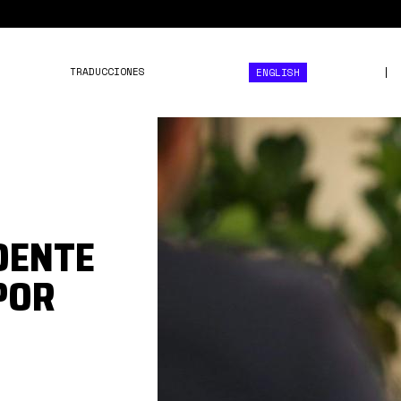
TRADUCCIONES
ENGLISH
IMG_20220928_114500_25
DENTE
POR