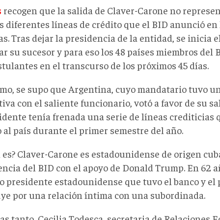
s
recogen que la salida de Claver-Carone no represe
s diferentes líneas de crédito que el BID anunció en
. Tras dejar la presidencia de la entidad, se inicia e
ar su sucesor y para eso los 48 países miembros del 
tulantes en el transcurso de los próximos 45 días.
mo, se supo que Argentina, cuyo mandatario tuvo un
tiva con el saliente funcionario, votó a favor de su sal
idente tenía frenada una serie de líneas crediticias
 al país durante el primer semestre del año.
 es? Claver-Carone es estadounidense de origen cuba
encia del BID con el apoyo de Donald Trump. En 62 añ
co presidente estadounidense que tuvo el banco y el
uye por una relación íntima con una subordinada.
as tanto, Cecilia Todesca, secretaria de Relaciones 