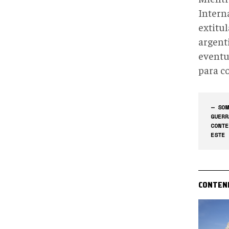
Intern
extitu
argenti
eventu
para c
— SOM
GUERR
CONTE
ESTE 
CONTEN