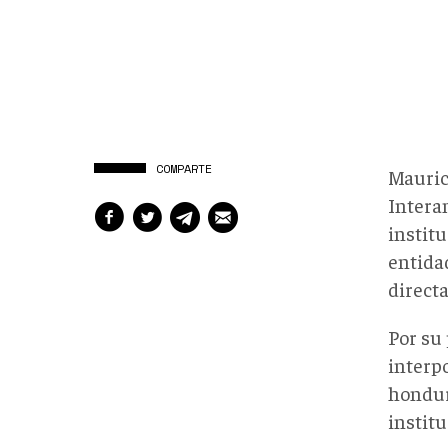
COMPARTE
Mauric
Interam
institu
entida
directa
Por su
interp
hondur
institu