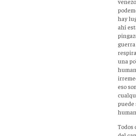
venezo
podemo
hay lu
ahí est
pingaz
guerra 
respira
una po
humano
irreme
eso som
cualqu
puede s
humano
Todos 
del ca