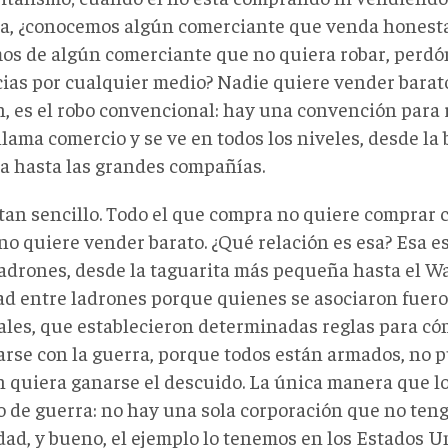
a, ¿conocemos algún comerciante que venda honest
os de algún comerciante que no quiera robar, perdó
ias por cualquier medio? Nadie quiere vender barat
, es el robo convencional: hay una convención para r
llama comercio y se ve en todos los niveles, desde la
a hasta las grandes compañías.
tan sencillo. Todo el que compra no quiere comprar c
no quiere vender barato. ¿Qué relación es esa? Esa e
ladrones, desde la taguarita más pequeña hasta el Wa
ad entre ladrones porque quienes se asociaron fuero
ales, que establecieron determinadas reglas para có
arse con la guerra, porque todos están armados, no 
n quiera ganarse el descuido. La única manera que lo
o de guerra: no hay una sola corporación que no ten
dad, y bueno, el ejemplo lo tenemos en los Estados 