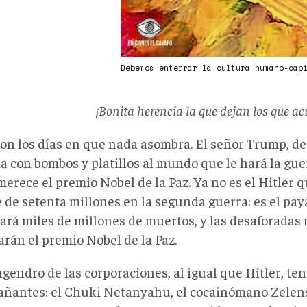
Debemos enterrar la cultura humano-cap
¡Bonita herencia la que dejan los que a
son los días en que nada asombra. El señor Trump, d
a con bombos y platillos al mundo que le hará la gue
merece el premio Nobel de la Paz. Ya no es el Hitler qu
 de setenta millones en la segunda guerra: es el pa
cará miles de millones de muertos, y las desaforadas
arán el premio Nobel de la Paz.
gendro de las corporaciones, al igual que Hitler, te
ñantes: el Chuki Netanyahu, el cocainómano Zelens