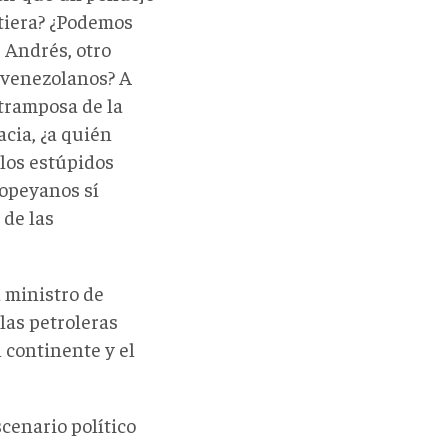
tiera? ¿Podemos
 Andrés, otro
s venezolanos? A
tramposa de la
acia, ¿a quién
 los estúpidos
copeyanos sí
 de las
a ministro de
las petroleras
 continente y el
scenario político