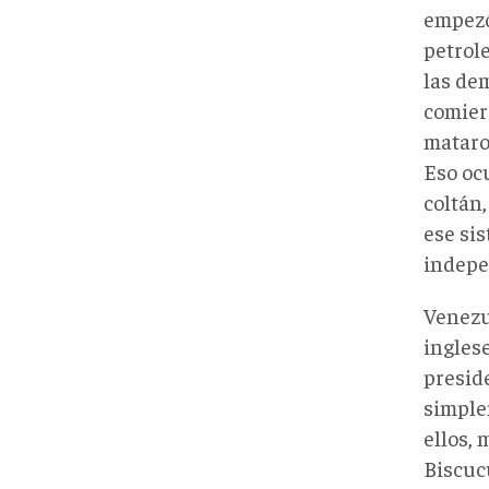
empezó
petrol
las dem
comiero
mataro
Eso ocu
coltán,
ese si
indepe
Venezue
ingles
preside
simple
ellos,
Biscucu