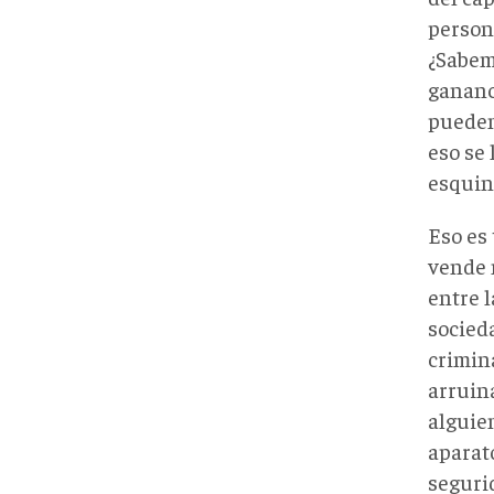
person
¿Sabem
gananc
pueden
eso se 
esquin
Eso es 
vende 
entre 
socied
crimin
arruin
alguie
aparat
seguri