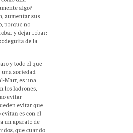
amente algo?
n, aumentar sus
o, porque no
obar y dejar robar;
 bodeguita de la
aro y todo el que
s una sociedad
l-Mart, es una
n los ladrones,
mo evitar
pueden evitar que
 evitan es con el
ga un aparato de
Unidos, que cuando