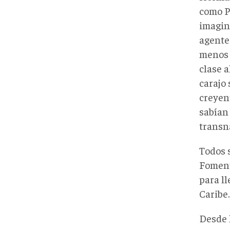
como P
imagin
agente 
menos 
clase a
carajo 
creyen
sabían 
transn
Todos 
Foment
para l
Caribe.
Desde l