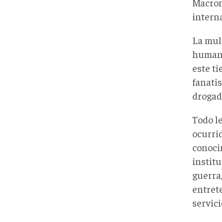
Macron
interna
La mul
humano
este ti
fanatis
drogad
Todo l
ocurri
conocim
institu
guerra,
entret
servici