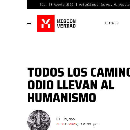
Pasar
Sáb. 08 Agosto 2026
Actualizado Jueves, 6. Agosto
al
contenido
principal
AUTORES
Toggle
navigation
TODOS LOS CAMIN
ODIO LLEVAN AL
HUMANISMO
El Cayapo
3 Oct 2025
,
12:00 pm
.