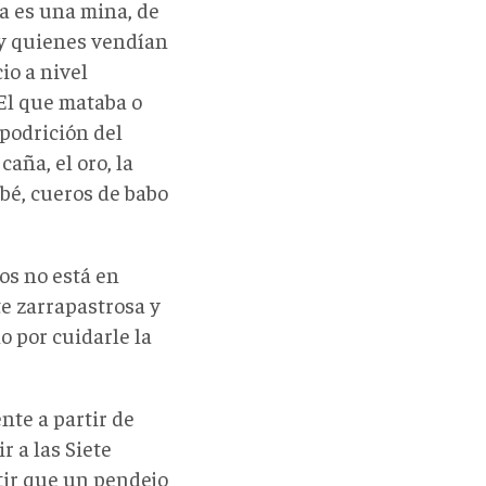
la es una mina, de
, y quienes vendían
io a nivel
 El que mataba o
 podrición del
caña, el oro, la
ebé, cueros de babo
os no está en
te zarrapastrosa y
o por cuidarle la
nte a partir de
 a las Siete
tir que un pendejo