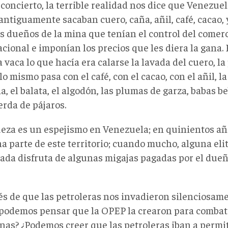
concierto, la terrible realidad nos dice que Venezue
 antiguamente sacaban cuero, caña, añil, café, cacao
s dueños de la mina que tenían el control del comerc
cional e imponían los precios que les diera la gana.
a vaca lo que hacía era calarse la lavada del cuero, la
 lo mismo pasa con el café, con el cacao, con el añil, la 
a, el balata, el algodón, las plumas de garza, babas b
erda de pájaros.
ueza es un espejismo en Venezuela; en quinientos añ
a parte de este territorio; cuando mucho, alguna eli
rada disfruta de algunas migajas pagadas por el dueñ
s de que las petroleras nos invadieron silenciosame
¿podemos pensar que la OPEP la crearon para combatir
as? ¿Podemos creer que las petroleras iban a permi