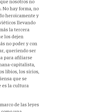
 que nosotros no
. No hay forma, no
ndo heroicamente y
viéticos llevando
más la tercera
ue los dejen
más no poder y con
ar, queriendo ser
 para afiliarse
ana-capitalista,
 libios, los sirios,
piensa que se
 es la cultura
marco de las leyes
o como una