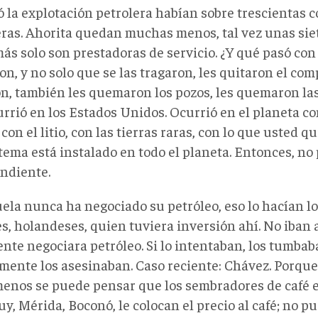
 la explotación petrolera habían sobre trescientas 
eras. Ahorita quedan muchas menos, tal vez unas sie
ás solo son prestadoras de servicio. ¿Y qué pasó con 
n, y no solo que se las tragaron, les quitaron el com
n, también les quemaron los pozos, les quemaron las 
rrió en los Estados Unidos. Ocurrió en el planeta con
 con el litio, con las tierras raras, con lo que usted q
stema está instalado en todo el planeta. Entonces, n
ndiente.
la nunca ha negociado su petróleo, eso lo hacían los
es, holandeses, quien tuviera inversión ahí. No iban 
nte negociara petróleo. Si lo intentaban, los tumbab
mente los asesinaban. Caso reciente: Chávez. Porque 
 menos se puede pensar que los sembradores de café 
y, Mérida, Boconó, le colocan el precio al café; no 