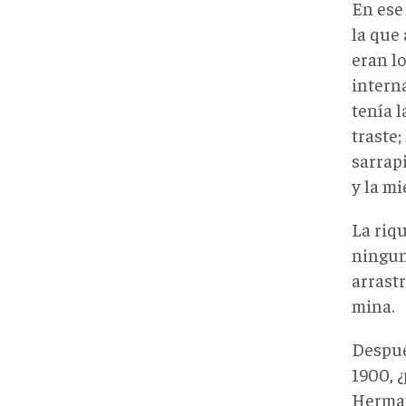
En ese 
la que
eran lo
interna
tenía l
traste;
sarrapi
y la mi
La riq
ningun
arrast
mina.
Despué
1900, 
Herman