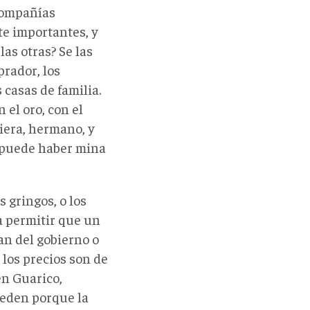
compañías
te importantes, y
las otras? Se las
prador, los
casas de familia.
 el oro, con el
uiera, hermano, y
o puede haber mina
 gringos, o los
a permitir que un
an del gobierno o
los precios son de
en Guarico,
pueden porque la