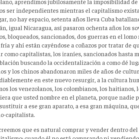
lano, aprendimos jubilosamente la imposibilidad de
s ser independientes mientras el capitalismo exista
gar, no hay espacio, setenta años lleva Cuba batalla
án, igual Nicaragua, así pasaron ochenta años los so
os, bloqueados, sancionados, dos guerras en el lomo 
fría y ahí están cayéndose a coñazos por tratar de q
r como capitalistas, los iraníes, sancionados hasta 
blación buscando la occidentalización a como dé lug
s y los chinos abandonaron miles de años de cultura
diablemente en este nuevo resurgir, a la cultura hum
os los venezolanos, los colombianos, los haitianos, los
iera que usted nombre en el planeta, porque nadie 
ustituir a ese gran aparato, a esa gran máquina, que
-capitalista.
creemos que es natural comprar y vender dentro del 
pitalismo; cuando él no está comprando ni vendiend