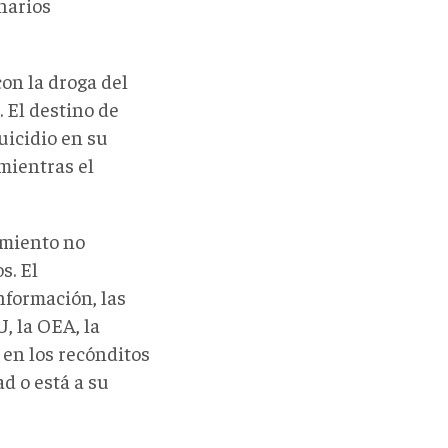
narios
on la droga del
 El destino de
uicidio en su
 mientras el
amiento no
s. El
información, las
, la OEA, la
s en los recónditos
d o está a su