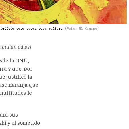
italista para crear otra cultura
(Foto: El Cayapo)
cumulan odios!
esde la ONU,
rra y que, por
e justificó la
yaso naranja que
 multitudes le
ndrá sus
ki y el sometido