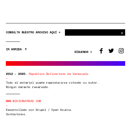
›
Bus
CONSULTA NUESTRO ARCHIVO AQUÍ >
IR ARRIBA
SÍGUENOS >
2012 - 2020.
República Bolivariana de Venezuela
Todo el material puede reproducirse citando su autor.
Ningún derecho reservado.
WWW.MISIONVERDAD.COM
Desarrollado con Drupal / Open Source.
Contáctanos.