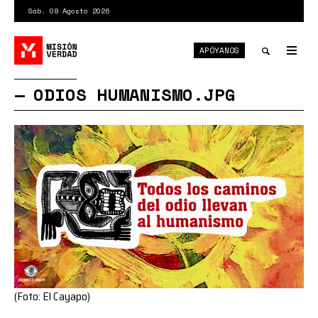
Pasar
Sáb. 08 Agosto 2026
al
contenido
APÓYANOS
principal
Tog
nav
Toggle
ODIOS HUMANISMO.JPG
search
(Foto: El Cayapo)