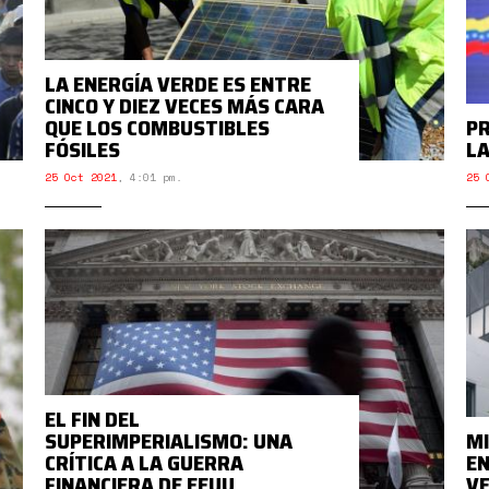
LA ENERGÍA VERDE ES ENTRE
CINCO Y DIEZ VECES MÁS CARA
QUE LOS COMBUSTIBLES
PR
FÓSILES
LA
25 Oct 2021
,
4:01 pm.
25 
EL FIN DEL
SUPERIMPERIALISMO: UNA
MI
CRÍTICA A LA GUERRA
EN
FINANCIERA DE EEUU
V