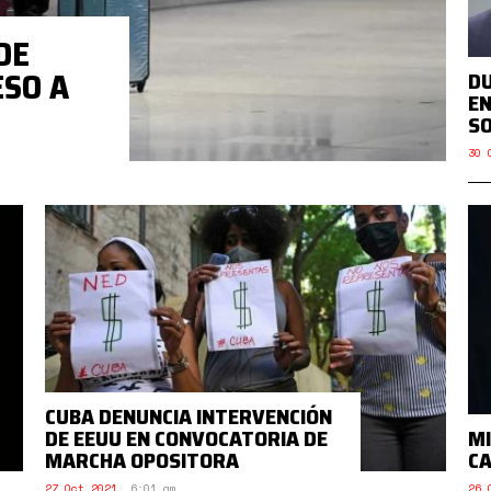
DE
ESO A
DU
EN
SO
30 
CUBA DENUNCIA INTERVENCIÓN
DE EEUU EN CONVOCATORIA DE
MI
MARCHA OPOSITORA
C
27 Oct 2021
,
6:01 am.
26 