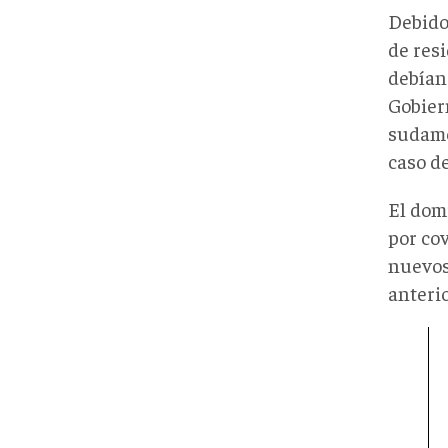
Debido
de res
debían
Gobiern
sudame
caso d
El dom
por cov
nuevos
anterio