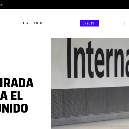
am
TRADUCCIONES
ENGLISH
photo_2021-
11-
01_05-
31-
09.jpg
TIRADA
A EL
UNIDO