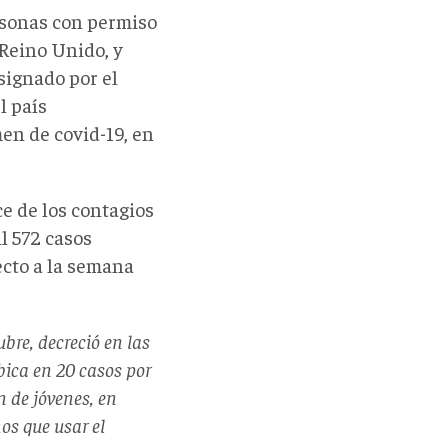
ersonas con permiso
Reino Unido, y
signado por el
l país
n de covid-19, en
e de los contagios
l 572 casos
ecto a la semana
bre, decreció en las
bica en 20 casos por
n de jóvenes, en
os que usar el