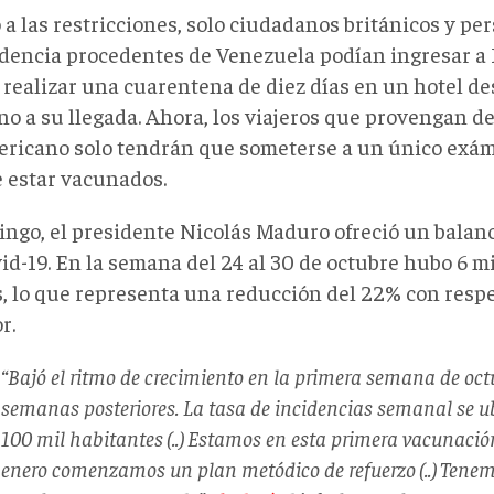
 a las restricciones, solo ciudadanos británicos y p
idencia procedentes de Venezuela podían ingresar a 
 realizar una cuarentena de diez días en un hotel de
o a su llegada. Ahora, los viajeros que provengan de
ricano solo tendrán que someterse a un único exáme
e estar vacunados.
ingo, el presidente Nicolás Maduro ofreció un balanc
id-19. En la semana del 24 al 30 de octubre hubo 6 mi
, lo que representa una reducción del 22% con resp
r.
“Bajó el ritmo de crecimiento en la primera semana de octu
semanas posteriores. La tasa de incidencias semanal se u
100 mil habitantes (..) Estamos en esta primera vacunació
enero comenzamos un plan metódico de refuerzo (..) Tenem