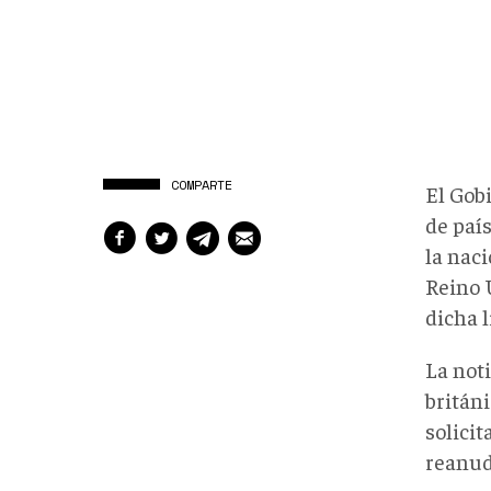
COMPARTE
El Gob
de paí
la nac
Reino 
dicha l
La noti
britán
solicit
reanud