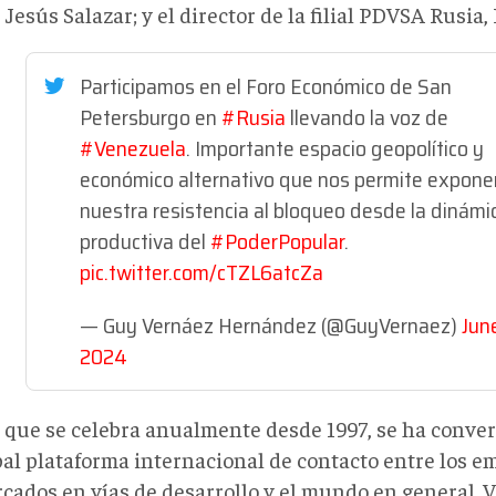
Jesús Salazar; y el director de la filial PDVSA Rusia
Participamos en el Foro Económico de San
Petersburgo en
#Rusia
llevando la voz de
#Venezuela
. Importante espacio geopolítico y
económico alternativo que nos permite expone
nuestra resistencia al bloqueo desde la dinámi
productiva del
#PoderPopular
.
pic.twitter.com/cTZL6atcZa
— Guy Vernáez Hernández (@GuyVernaez)
June
2024
, que se celebra anualmente desde 1997, se ha conver
pal plataforma internacional de contacto entre los e
rcados en vías de desarrollo y el mundo en general. 