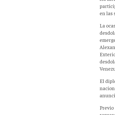
partic
en las 
La ocas
desdol
emerge
Alexan
Exteri
desdol
Venezu
El dip
nacion
anunci
Previo 
repres