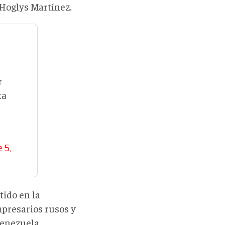
, Hoglys Martínez.
r
ca
 5,
tido en la
mpresarios rusos y
Venezuela