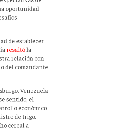
una oportunidad
esafíos
ad de establecer
ría
resaltó
la
tra relación con
ado del comandante
rsburgo, Venezuela
e sentido, el
arrollo económico
istro de trigo.
ho cereal a