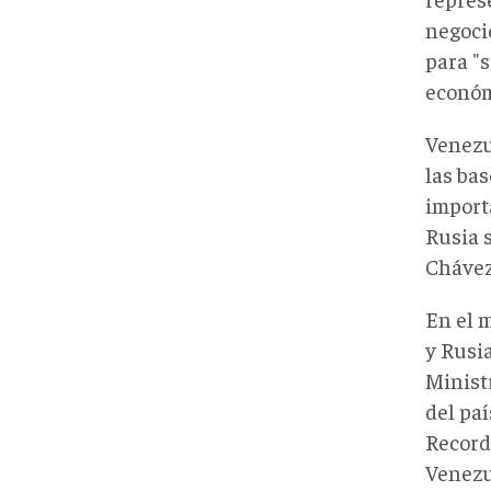
negocio
para "s
económ
Venezu
las bas
import
Rusia 
Chávez
En el 
y Rusi
Minist
del paí
Record
Venezu