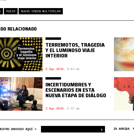
A
RUSIA
NUEVO ORDEN MULTIPOLAR
IDO RELACIONADO
TERREMOTOS, TRAGEDIA
Y EL LUMINOSO VIAJE
INTERIOR
5 Ago 2026
,
9:42 am.
INCERTIDUMBRES Y
ESCENARIOS EN ESTA
NUEVA ETAPA DE DIÁLOGO
3 Ago 2026
,
4:37 pm.
›
Buscar
IR ARRIBA
UESTRO ARCHIVO AQUÍ >