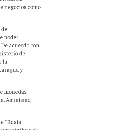
de negocios como
 de
de poder
. De acuerdo con
nisterio de
 la
icaragua y
 de monedas
na. Asimismo,
ue "Rusia
expectativas de