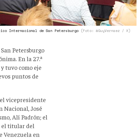
mico Internacional de San Petersburgo
(Foto: @GuyVernaez / X)
e San Petersburgo
ónima. En la 27.ª
 y tuvo como eje
evos puntos de
 el vicepresidente
n Nacional, José
smo, Alí Padrón; el
el titular del
de Venezuela en