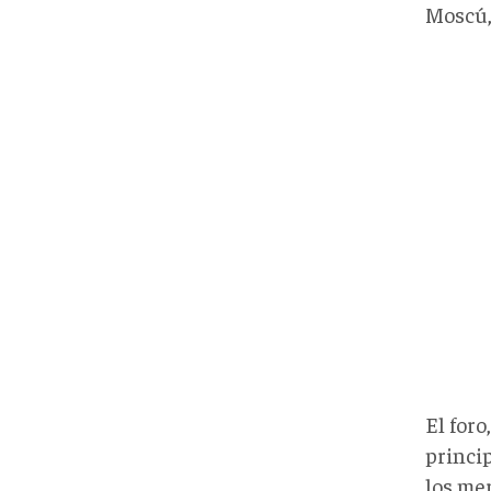
Moscú, 
El foro
princi
los me