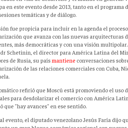
ipa en este evento desde 2013, tanto en el programa 
sesiones temáticas y de diálogo.
ión fue propicia para incluir en la agenda el proceso
arización que avanza con las nuevas arquitecturas 
ntes, más democráticas y con una visión multipolar
dr Schetinin, el director para América Latina del Mi
ores de Rusia, su país
mantiene
conversaciones sobre
arización de las relaciones comerciales con Cuba, N
ela.
lomático refirió que Moscú está promoviendo el uso
ales
para desdolarizar el comercio con América Lati
ó que "hay avances" en ese sentido.
al evento, el diputado venezolano Jesús Faría dijo q
enta un gran bloque económico regional con nuevas 