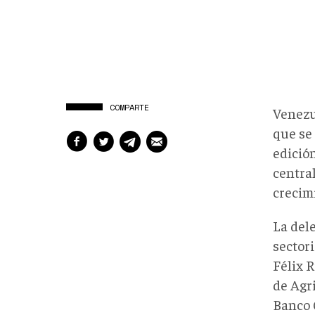
COMPARTE
Venezu
que se 
edición
centra
crecim
La del
sector
Félix 
de Agri
Banco 