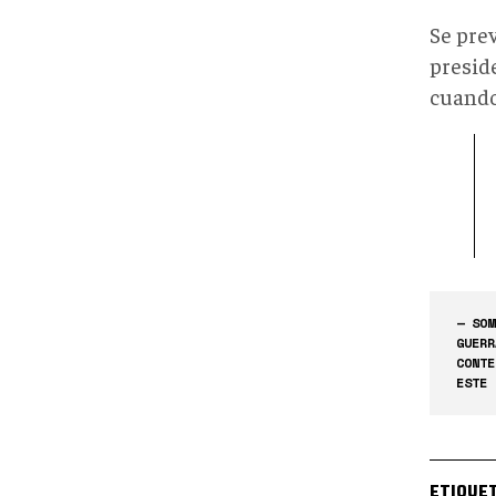
Se pre
preside
cuando 
— SOM
GUERR
CONTE
ESTE 
ETIQUE