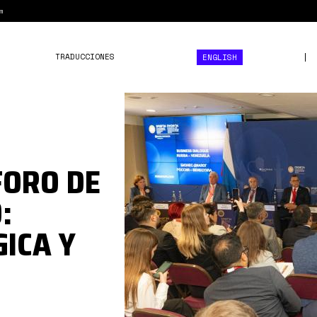
m
TRADUCCIONES
ENGLISH
GPV3JniWUAE_IDm.jpeg
FORO DE
:
ICA Y