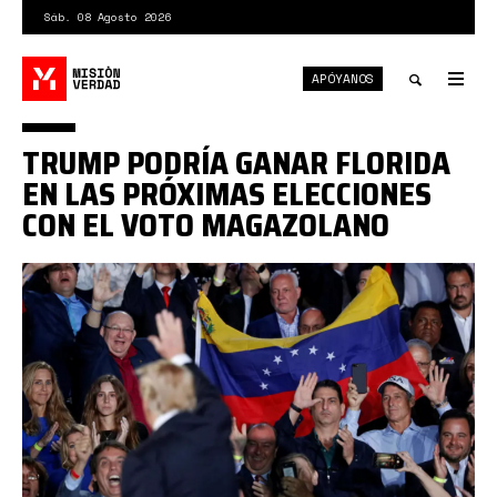
Pasar
Sáb. 08 Agosto 2026
al
contenido
APÓYANOS
principal
Tog
nav
Toggle
TRUMP PODRÍA GANAR FLORIDA
search
EN LAS PRÓXIMAS ELECCIONES
CON EL VOTO MAGAZOLANO
1*wDZ1EWV8flzt9uHXOI28Kw.png