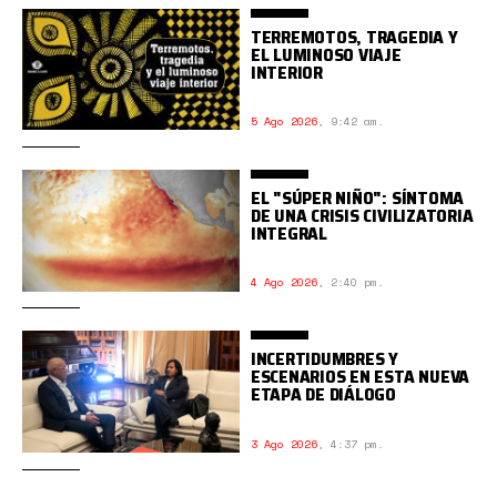
TERREMOTOS, TRAGEDIA Y
EL LUMINOSO VIAJE
INTERIOR
5 Ago 2026
,
9:42 am.
EL "SÚPER NIÑO": SÍNTOMA
DE UNA CRISIS CIVILIZATORIA
INTEGRAL
4 Ago 2026
,
2:40 pm.
INCERTIDUMBRES Y
ESCENARIOS EN ESTA NUEVA
ETAPA DE DIÁLOGO
3 Ago 2026
,
4:37 pm.