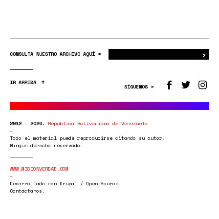
›
Bus
CONSULTA NUESTRO ARCHIVO AQUÍ >
IR ARRIBA
SÍGUENOS >
2012 - 2020.
República Bolivariana de Venezuela
Todo el material puede reproducirse citando su autor.
Ningún derecho reservado.
WWW.MISIONVERDAD.COM
Desarrollado con Drupal / Open Source.
Contáctanos.