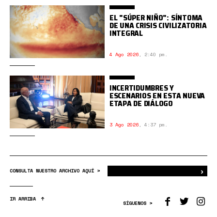
EL "SÚPER NIÑO": SÍNTOMA
DE UNA CRISIS CIVILIZATORIA
INTEGRAL
4 Ago 2026
,
2:40 pm.
INCERTIDUMBRES Y
ESCENARIOS EN ESTA NUEVA
ETAPA DE DIÁLOGO
3 Ago 2026
,
4:37 pm.
›
Bus
CONSULTA NUESTRO ARCHIVO AQUÍ >
IR ARRIBA
SÍGUENOS >