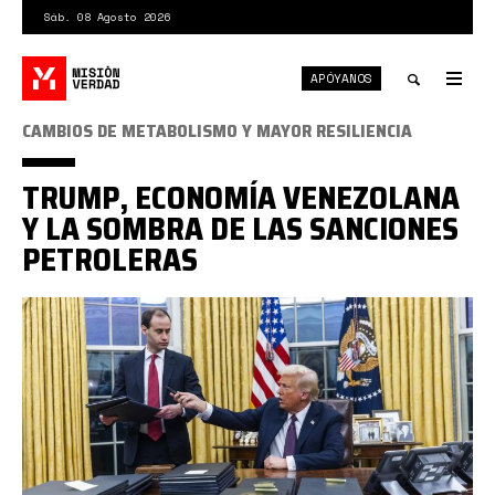
Pasar
Sáb. 08 Agosto 2026
al
contenido
APÓYANOS
principal
Tog
nav
Toggle
CAMBIOS DE METABOLISMO Y MAYOR RESILIENCIA
search
TRUMP, ECONOMÍA VENEZOLANA
Y LA SOMBRA DE LAS SANCIONES
PETROLERAS
Trump
sanciones.jpg