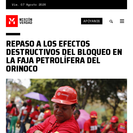
Pasar
Vie. 07 Agosto 2026
al
contenido
APÓYANOS
principal
Tog
nav
Toggle
REPASO A LOS EFECTOS
search
DESTRUCTIVOS DEL BLOQUEO EN
LA FAJA PETROLÍFERA DEL
ORINOCO
pdvsareuters.jpg