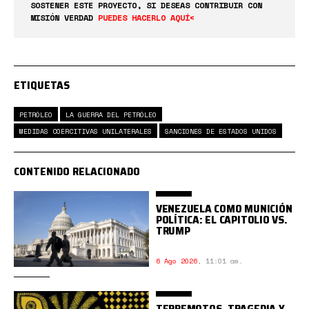
SOSTENER ESTE PROYECTO, SI DESEAS CONTRIBUIR CON
MISIÓN VERDAD
PUEDES HACERLO AQUÍ<
ETIQUETAS
PETRÓLEO
LA GUERRA DEL PETRÓLEO
MEDIDAS COERCITIVAS UNILATERALES
SANCIONES DE ESTADOS UNIDOS
CONTENIDO RELACIONADO
VENEZUELA COMO MUNICIÓN
POLÍTICA: EL CAPITOLIO VS.
TRUMP
6 Ago 2026
,
11:01 am.
TERREMOTOS, TRAGEDIA Y