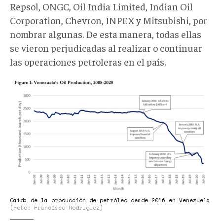
Repsol, ONGC, Oil India Limited, Indian Oil
Corporation, Chevron, INPEX y Mitsubishi, por
nombrar algunas. De esta manera, todas ellas
se vieron perjudicadas al realizar o continuar
las operaciones petroleras en el país.
Gráfico
1
sobre
la
caída
de
la
producción
de
Caída de la producción de petróleo desde 2016 en Venezuela
petróleo
(Foto: Francisco Rodríguez)