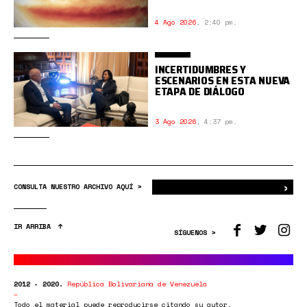
4 Ago 2026
,
2:40 pm.
INCERTIDUMBRES Y
ESCENARIOS EN ESTA NUEVA
ETAPA DE DIÁLOGO
3 Ago 2026
,
4:37 pm.
›
Bus
CONSULTA NUESTRO ARCHIVO AQUÍ >
IR ARRIBA
SÍGUENOS >
2012 - 2020.
República Bolivariana de Venezuela
Todo el material puede reproducirse citando su autor.