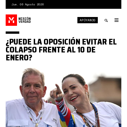
Pasar
Jue. 06 Agosto 2026
al
contenido
APÓYANOS
principal
Tog
nav
Toggle
¿PUEDE LA OPOSICIÓN EVITAR EL
search
COLAPSO FRENTE AL 10 DE
ENERO?
Y3PVMIM4WRFOVBUA5HRYB2UM2I.jpg