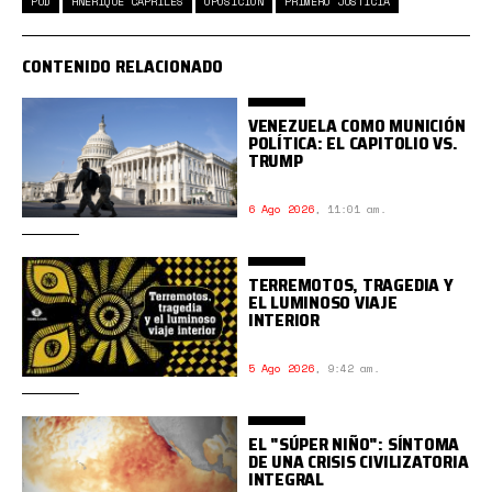
PUD
HNERIQUE CAPRILES
OPOSICIÓN
PRIMERO JUSTICIA
CONTENIDO RELACIONADO
VENEZUELA COMO MUNICIÓN
POLÍTICA: EL CAPITOLIO VS.
TRUMP
6 Ago 2026
,
11:01 am.
TERREMOTOS, TRAGEDIA Y
EL LUMINOSO VIAJE
INTERIOR
5 Ago 2026
,
9:42 am.
EL "SÚPER NIÑO": SÍNTOMA
DE UNA CRISIS CIVILIZATORIA
INTEGRAL