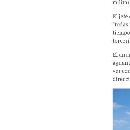
militar
El jefe
“todas
tiempo
terceri
El anu
aguant
ver co
direcc