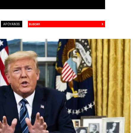
›
Buscar
APÓYANOS
g