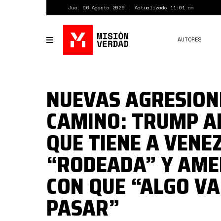
Pasar
Jue. 06 Agosto 2026
Actualizado 11:01 am
al
contenido
principal
AUTORES
Toggle
navigation
NUEVAS AGRESION
CAMINO: TRUMP A
QUE TIENE A VENE
“RODEADA” Y AM
CON QUE “ALGO VA
PASAR”