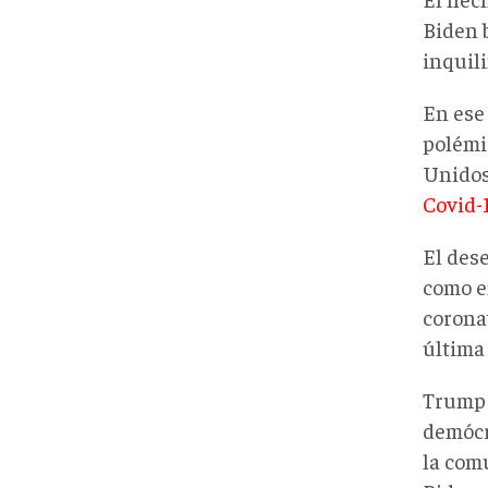
Biden b
inquili
En ese
polémi
Unidos
Covid-
El des
como e
corona
última
Trump 
demócr
la com