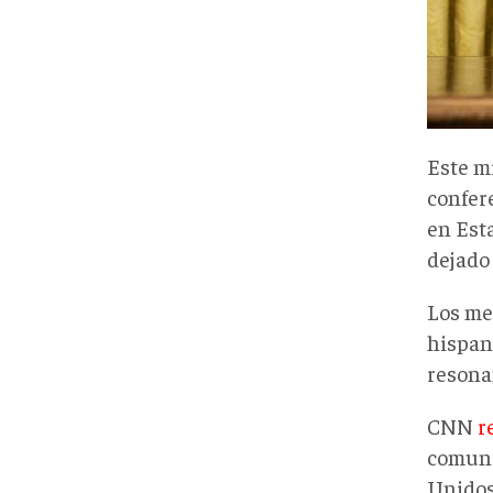
Este m
confer
en Est
dejado
Los me
hispano
resona
CNN
r
comuni
Unidos