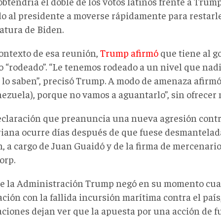
btendría el doble de los votos latinos frente a Trump
do al presidente a moverse rápidamente para restarle
atura de Biden.
contexto de esa reunión,
Trump afirmó
que tiene al g
 “rodeado”. “Le tenemos rodeado a un nivel que nadi
sí lo saben”, precisó Trump. A modo de amenaza afirm
nezuela), porque no vamos a aguantarlo”, sin ofrecer 
eclaración que preanuncia una nueva agresión contr
riana ocurre días después de que fuese desmantelad
, a cargo de Juan Guaidó y de la firma de mercenar
orp.
 la Administración Trump negó en su momento cua
ción con la fallida incursión marítima contra el país
aciones dejan ver que la apuesta por una acción de f