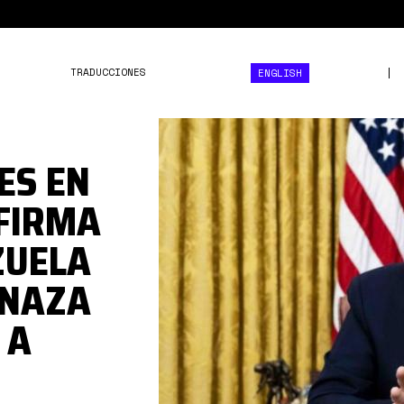
TRADUCCIONES
ENGLISH
1*sTq-
EVpc2cdfU5FDq7R92Q.jpe
ES EN
FIRMA
ZUELA
ENAZA
 A