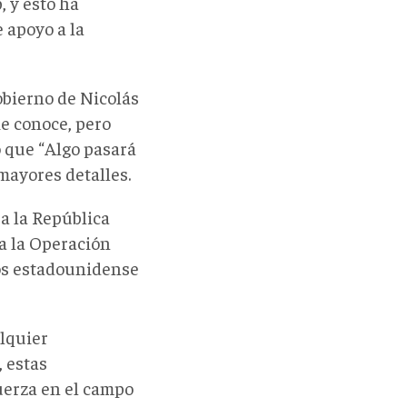
, y esto ha
 apoyo a la
obierno de Nicolás
e conoce, pero
ó que “Algo pasará
mayores detalles.
a la República
a la Operación
ios estadounidense
lquier
, estas
uerza en el campo