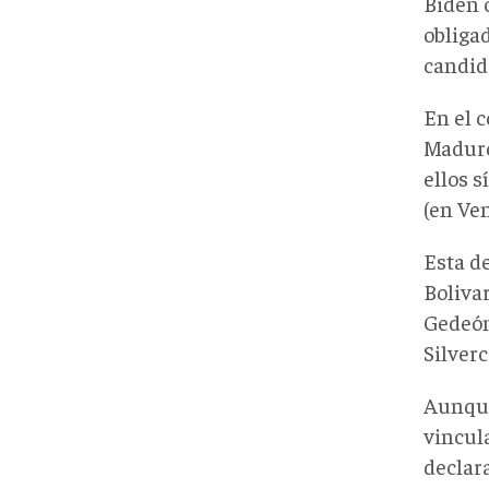
Biden o
obliga
candid
En el 
Maduro
ellos 
(en Ve
Esta d
Boliva
Gedeón
Silverc
Aunque
vincula
declar