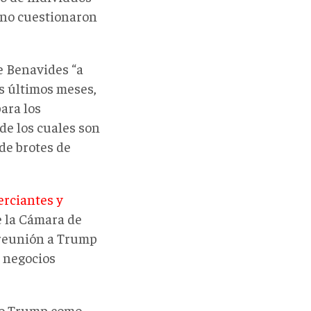
 no cuestionaron
e Benavides “a
os últimos meses,
ara los
de los cuales son
de brotes de
rciantes y
 la Cámara de
 reunión a Trump
e negocios
nto Trump como