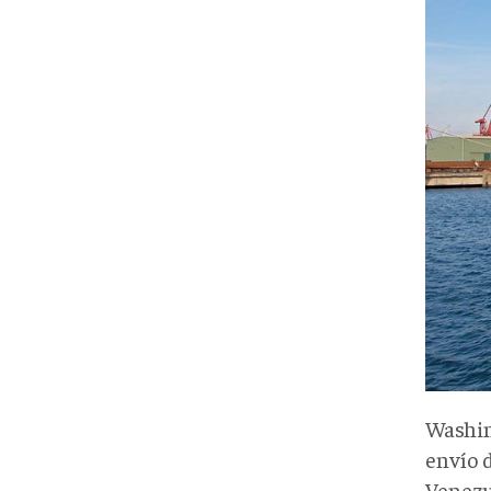
Washin
envío 
Venezu