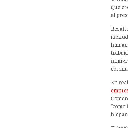
que er
al pres
Resalt
menudo 
han apu
trabaj
inmigr
coronav
En rea
empres
Comerc
“cómo 
hispan
El hec