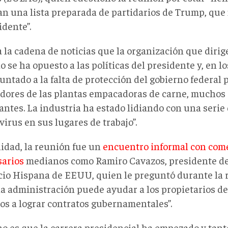
an una lista preparada de partidarios de Trump, que
idente”.
a la cadena de noticias que la organización que dirig
se ha opuesto a las políticas del presidente y, en l
ntado a la falta de protección del gobierno federal p
adores de las plantas empacadoras de carne, muchos 
antes. La industria ha estado lidiando con una serie 
irus en sus lugares de trabajo”.
lidad, la reunión fue un
encuentro informal con come
arios
medianos como Ramiro Cavazos, presidente de
io Hispana de EEUU, quien le preguntó durante la
la administración puede ayudar a los propietarios d
os a lograr contratos gubernamentales”.
ho es que la carrera presidencial ha empezado y ta