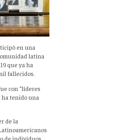
ticipó en una
 comunidad latina
-19 que ya ha
l fallecidos.
ue con “líderes
a ha tenido una
r de la
 Latinoamericanos
no de individuos