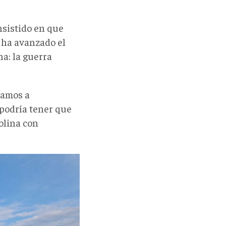
nsistido en que
e ha avanzado el
a: la guerra
vamos a
 podría tener que
olina con