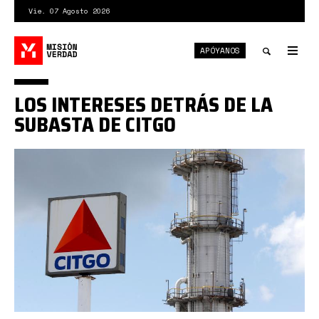
Pasar
Vie. 07 Agosto 2026
al
contenido
APÓYANOS
principal
Tog
nav
Toggle
LOS INTERESES DETRÁS DE LA
search
SUBASTA DE CITGO
citgo
subasta.jpeg