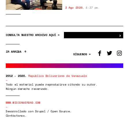
3 Ago 2026
,
4:37 pm.
›
Bus
CONSULTA NUESTRO ARCHIVO AQUÍ >
IR ARRIBA
SÍGUENOS >
2012 - 2020.
República Bolivariana de Venezuela
Todo el material puede reproducirse citando su autor.
Ningún derecho reservado.
WWW.MISIONVERDAD.COM
Desarrollado con Drupal / Open Source.
Contáctanos.