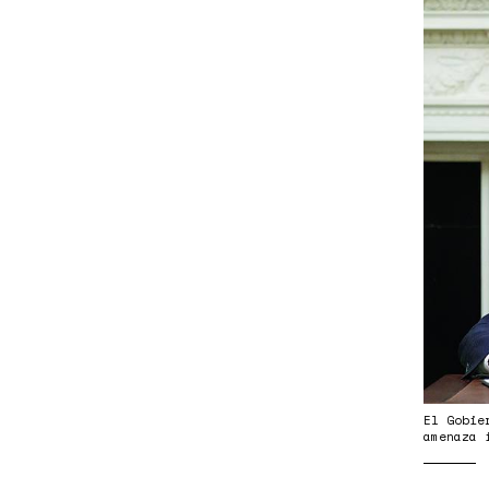
LUH
El Gobie
amenaza 