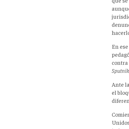
que se
aunque
jurisdi
denunc
hacerlo
En ese 
pedagó
contra
Sputni
Ante l
el blo
difere
Comien
Unidos