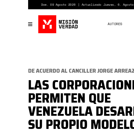
Pasar
Dom. 09 Agosto 2026
Actualizado Jueves, 6. Agosto
al
contenido
principal
AUTORES
Toggle
navigation
DE ACUERDO AL CANCILLER JORGE ARREA
LAS CORPORACION
PERMITEN QUE
VENEZUELA DESAR
SU PROPIO MODEL