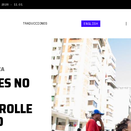
 2026 - 11:01
TRADUCCIONES
ENGLISH
miliciana.jpg
ZA
ES NO
ROLLE
O