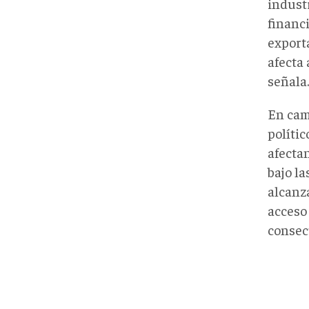
industr
financ
export
afecta 
señala.
En cam
polític
afectan
bajo la
alcanz
acceso 
consec