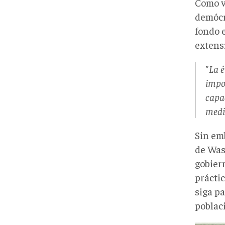
Como v
demócr
fondo e
extensi
"La 
impo
capa
medi
Sin em
de Was
gobier
práctic
siga p
poblac