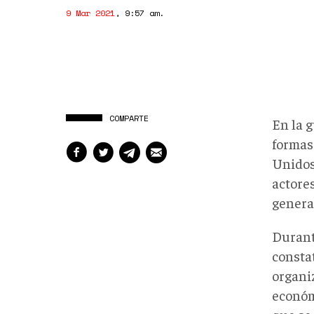
9 Mar 2021
,
9:57 am
.
COMPARTE
En la 
formas
Unidos
actore
genera
Durant
consta
organi
económi