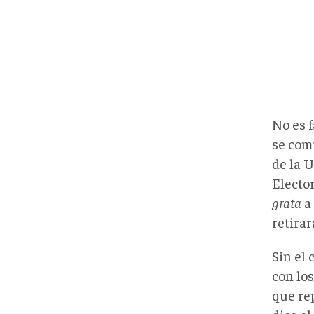
No es 
se com
de la 
Electo
grata
a 
retirar
Sin el
con los
que re