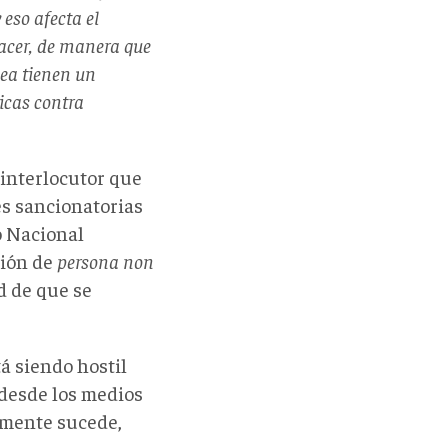
 eso afecta el
acer, de manera que
pea tienen un
icas contra
 interlocutor que
es sancionatorias
o Nacional
ción de
persona non
d de que se
á siendo hostil
r desde los medios
almente sucede,