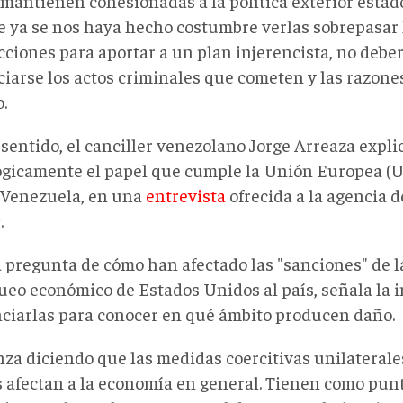
 mantienen cohesionadas a la política exterior esta
 ya se nos haya hecho costumbre verlas sobrepasar l
cciones para aportar a un plan injerencista, no deber
iarse los actos criminales que cometen y las razones
.
sentido, el canciller venezolano Jorge Arreaza expli
gicamente el papel que cumple la Unión Europea (UE
 Venezuela, en una
entrevista
ofrecida a la agencia d
k
.
a pregunta de cómo han afectado las "sanciones" de 
queo económico de Estados Unidos al país, señala la 
nciarlas para conocer en qué ámbito producen daño.
za diciendo que las medidas coercitivas unilaterale
 afectan a la economía en general. Tienen como punt