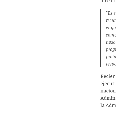
dice el
"Es e
recur
engan
como
noso
progr
prob
respo
Recien
ejecut
nacion
Admini
la Adm