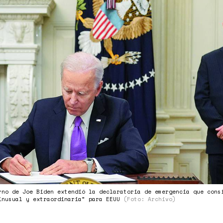
UL7TPZBGEDKPBZ26VH4RCA4.jpg
rno de Joe Biden extendió la declaratoria de emergencia que cons
inusual y extraordinaria” para EEUU
(Foto: Archivo)