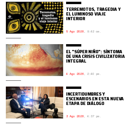
TERREMOTOS, TRAGEDIA Y
EL LUMINOSO VIAJE
INTERIOR
5 Ago 2026
,
9:42 am.
EL "SÚPER NIÑO": SÍNTOMA
DE UNA CRISIS CIVILIZATORIA
INTEGRAL
4 Ago 2026
,
2:40 pm.
INCERTIDUMBRES Y
ESCENARIOS EN ESTA NUEVA
ETAPA DE DIÁLOGO
3 Ago 2026
,
4:37 pm.