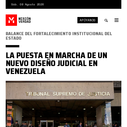
Pasar
Sáb. 08 Agosto 2026
al
contenido
APÓYANOS
principal
Tog
nav
Toggle
BALANCE DEL FORTALECIMIENTO INSTITUCIONAL DEL
ESTADO
search
LA PUESTA EN MARCHA DE UN
NUEVO DISEÑO JUDICIAL EN
VENEZUELA
tsj