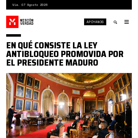
Pasar
Vie. 07 Agosto 2026
al
contenido
APÓYANOS
principal
Tog
nav
Toggle
EN QUÉ CONSISTE LA LEY
search
ANTIBLOQUEO PROMOVIDA POR
EL PRESIDENTE MADURO
0_X8ROWzIcYMOYV08K.png