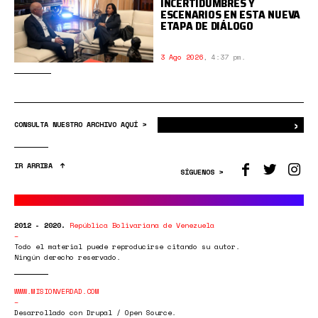
INCERTIDUMBRES Y
ESCENARIOS EN ESTA NUEVA
ETAPA DE DIÁLOGO
3 Ago 2026
,
4:37 pm.
›
Bus
CONSULTA NUESTRO ARCHIVO AQUÍ >
IR ARRIBA
SÍGUENOS >
2012 - 2020.
República Bolivariana de Venezuela
Todo el material puede reproducirse citando su autor.
Ningún derecho reservado.
WWW.MISIONVERDAD.COM
Desarrollado con Drupal / Open Source.