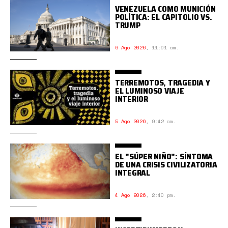
VENEZUELA COMO MUNICIÓN
POLÍTICA: EL CAPITOLIO VS.
TRUMP
6 Ago 2026
,
11:01 am.
TERREMOTOS, TRAGEDIA Y
EL LUMINOSO VIAJE
INTERIOR
5 Ago 2026
,
9:42 am.
EL "SÚPER NIÑO": SÍNTOMA
DE UNA CRISIS CIVILIZATORIA
INTEGRAL
4 Ago 2026
,
2:40 pm.