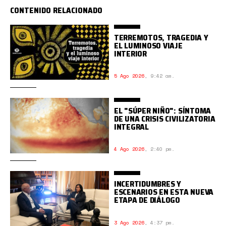
CONTENIDO RELACIONADO
TERREMOTOS, TRAGEDIA Y
EL LUMINOSO VIAJE
INTERIOR
5 Ago 2026
,
9:42 am.
EL "SÚPER NIÑO": SÍNTOMA
DE UNA CRISIS CIVILIZATORIA
INTEGRAL
4 Ago 2026
,
2:40 pm.
INCERTIDUMBRES Y
ESCENARIOS EN ESTA NUEVA
ETAPA DE DIÁLOGO
3 Ago 2026
,
4:37 pm.