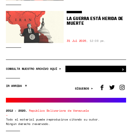
LA GUERRA ESTÁ HERIDA DE
MUERTE
31 Jul 2026
,
12:08 pm.
›
Bus
CONSULTA NUESTRO ARCHIVO AQUÍ >
IR ARRIBA
SÍGUENOS >
2012 - 2020.
República Bolivariana de Venezuela
Todo el material puede reproducirse citando su autor.
Ningún derecho reservado.