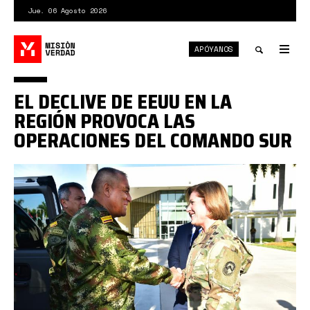
Pasar
Jue. 06 Agosto 2026
al
contenido
APÓYANOS
principal
Tog
nav
Toggle
EL DECLIVE DE EEUU EN LA
search
REGIÓN PROVOCA LAS
OPERACIONES DEL COMANDO SUR
richardson
y
navarro.jpg