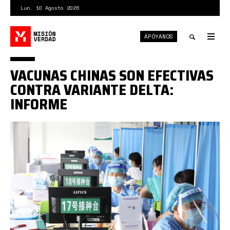
Pasar
Lun. 10 Agosto 2026
al
contenido
APÓYANOS
principal
Tog
nav
Toggle
VACUNAS CHINAS SON EFECTIVAS
search
CONTRA VARIANTE DELTA:
INFORME
1310144035_16297238049221n.jpg