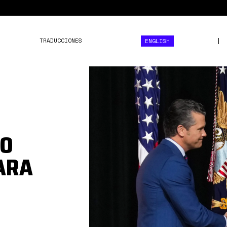
TRADUCCIONES
ENGLISH
Captura
desde
2025-
10-
03
TO
08-
ARA
59-
19.png