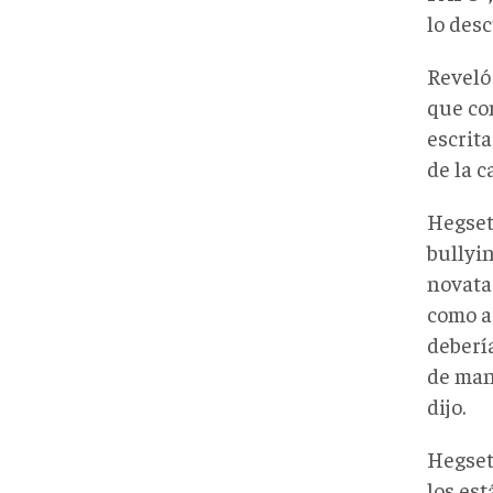
lo desc
Reveló
que co
escrita
de la c
Hegset
bullyin
novata
como a
deberí
de man
dijo.
Hegset
los est