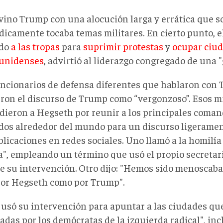
vino Trump con una alocución larga y errática que s
dicamente tocaba temas militares. En cierto punto, e
ado
a las tropas
para
suprimir protestas
y
ocupar ciu
unidenses
, advirtió al liderazgo congregado de una 
uncionarios de defensa diferentes que hablaron con 
eron el discurso de Trump como “vergonzoso”. Esos m
dieron a Hegseth por reunir a los principales comand
dos alrededor del mundo para un discurso ligeramen
blicaciones en redes sociales. Uno llamó a la homilí
a", empleando un término que usó el propio secretar
e su intervención. Otro dijo: "Hemos sido menoscab
por Hegseth como por Trump".
usó su intervención para apuntar a las ciudades que
adas por los demócratas de la izquierda radical", in