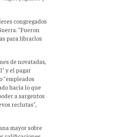
íderes congregados
Guerra. "Fueron
as para librarlos
ones de novatadas,
l" y el pagar
do "empleados
ado hacia lo que
poder a sargentos
vos reclutas",
lana mayor sobre
r calificaciones