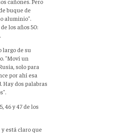
esos cañones. Pero
 de buque de
o aluminio".
de los años 50:
.
 largo de su
jo. "Moví un
Rusia, solo para
nce por ahí esa
N. Hay dos palabras
s".
 46 y 47 de los
y está claro que