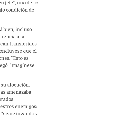
 jefe", uno de los
ajo condición de
á bien, incluso
erencia a la
sean transferidos
concluyese que el
ones. "Esto es
regó: "Imagínese
 su alocución,
ntras amenazaba
urados
uestros enemigos:
a “sigue jugando y