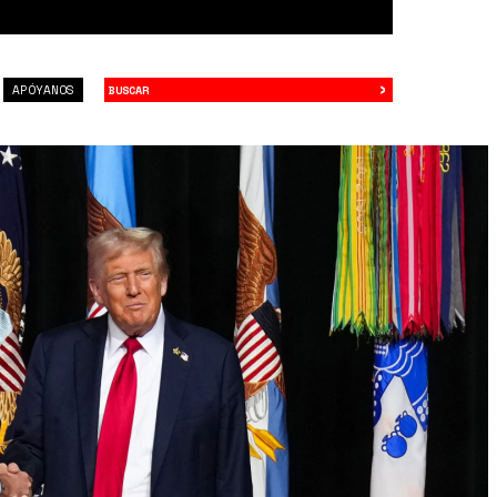
›
Buscar
APÓYANOS