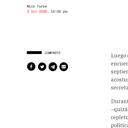
Nick Turse
3 Oct 2025
,
12:02 pm
.
COMPARTE
Luego 
encuen
septiem
acostu
secret
Durant
‒quizá
replet
políti