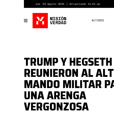
Pasar
Jue. 06 Agosto 2026
Actualizado 11:01 am
al
contenido
principal
AUTORES
Toggle
navigation
TRUMP Y HEGSETH
REUNIERON AL AL
MANDO MILITAR P
UNA ARENGA
VERGONZOSA