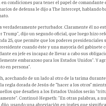
á en condiciones para tener el papel de comandante en
arios de defensa le dijo a The Intercept, hablando b
ato.
es verdaderamente perturbador. Claramente él no est
r Trump", dijo un segundo oficial, que luego hizo ref
da 25, que permite que los poderes presidenciales 
epresidente cuando éste y una mayoría del gabinete 
nte en jefe es incapaz de llevar a cabo sus obligaci
blemente embarazoso para los Estados Unidos". Y ag
sto en persona".
h, acechando de un lado al otro de la tarima durante
 la regla dorada de Jesús de “hacer a los otros” mie
uellos que desafíen a los Estados Unidos serán "trit
tamente". Continuó Hegseth: "En otras palabras, a n
 dijo, usando una abreviación en ingles que signific