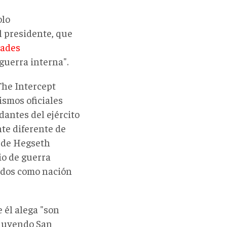
olo
l presidente, que
dades
"guerra interna".
The Intercept
ismos oficiales
antes del ejército
te diferente de
a de Hegseth
io de guerra
ados como nación
 él alega "son
cluyendo San