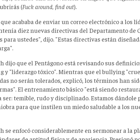
ubrirás (
Fuck around, find out
).
 que acababa de enviar un correo electrónico a los l
ntenía diez nuevas directivas del Departamento de 
s para ustedes", dijo. "Estas directivas están diseñad
arga".
h dijo que el Pentágono está revisando sus definici
g y "liderazgo tóxico". Mientras que el bullying "crue
das no serán tolerados, explicó, los términos han si
rmas". El entrenamiento básico "está siendo restaur
a ser: temible, rudo y disciplinado. Estamos dándole 
iobra para que instilen un miedo saludable a los nue
h se enfocó considerablemente en sermonear a la p
ándares de aptitud física y de apariencia. Presionó po