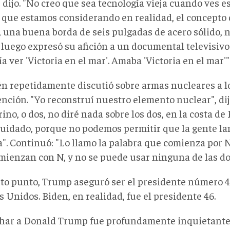
, dijo. "No creo que sea tecnología vieja cuando ves 
o que estamos considerando en realidad, el concepto
, una buena borda de seis pulgadas de acero sólido, n
luego expresó su afición a un documental televisivo 
ía ver 'Victoria en el mar'. Amaba 'Victoria en el mar'"
n repetidamente discutió sobre armas nucleares a lo
ención. "Yo reconstruí nuestro elemento nuclear", di
no, o dos, no diré nada sobre los dos, en la costa de 
cuidado, porque no podemos permitir que la gente la
a". Continuó: "Lo llamo la palabra que comienza por 
mienzan con N, y no se puede usar ninguna de las do
rto punto, Trump aseguró ser el presidente número 45,
 Unidos. Biden, en realidad, fue el presidente 46.
har a Donald Trump fue profundamente inquietante 