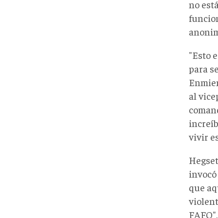
no est
funcion
anonim
"Esto 
para se
Enmien
al vic
comanda
increí
vivir e
Hegset
invocó
que aq
violen
FAFO",