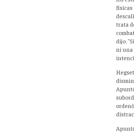
física
descali
trata 
combat
dijo. "
ni una 
intenci
Hegset
dismin
Apuntó
subordi
ordenó
distrac
Apuntó 