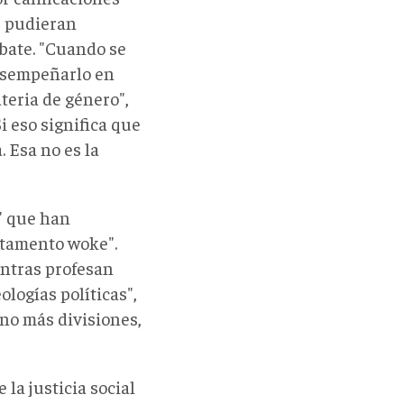
e pudieran
mbate. "Cuando se
desempeñarlo en
teria de género",
Si eso significa que
. Esa no es la
" que han
rtamento woke".
entras profesan
ologías políticas",
 no más divisiones,
la justicia social