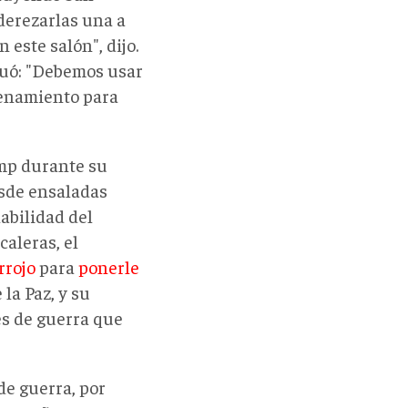
derezarlas una a
 este salón", dijo.
nuó: "Debemos usar
renamiento para
ump durante su
esde ensaladas
habilidad del
aleras, el
rrojo
para
ponerle
 la Paz, y su
s de guerra que
de guerra, por