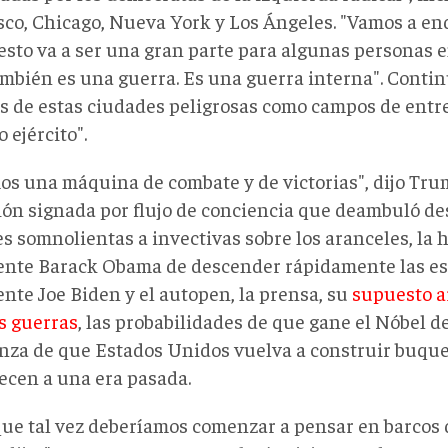
sco, Chicago, Nueva York y Los Ángeles. "Vamos a en
esto va a ser una gran parte para algunas personas en
ambién es una guerra. Es una guerra interna". Conti
s de estas ciudades peligrosas como campos de ent
 ejército".
os una máquina de combate y de victorias", dijo Tr
ión signada por flujo de conciencia que deambuló d
s somnolientas a invectivas sobre los aranceles, la 
ente Barack Obama de descender rápidamente las esc
ente Joe Biden y el autopen, la prensa, su
supuesto a
as guerras
, las probabilidades de que gane el Nóbel de
nza de que Estados Unidos vuelva a construir buque
ecen a una era pasada.
que tal vez deberíamos comenzar a pensar en barcos 