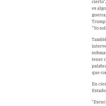
cierto"
es alg
guerra
Trump 
"Yo sol
Tambié
interv
submari
tener 
palabr
que co
En cie
Estados
"Escuc