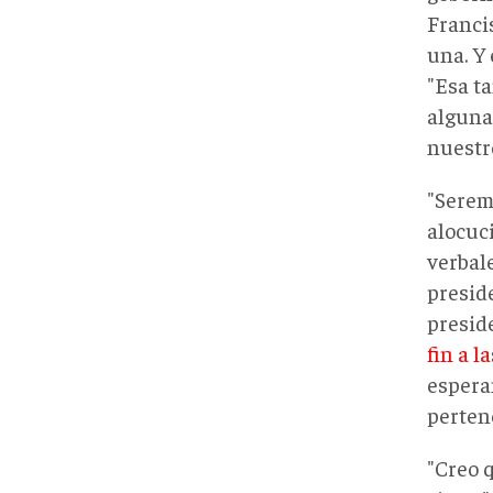
Franci
una. Y 
"Esa t
alguna
nuestro
"Serem
alocuc
verbale
presid
presid
fin a l
espera
perten
"Creo 