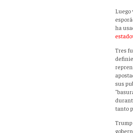
Luego 
esporá
ha us
estado
Tres f
defini
repren
aposta
sus pu
"basur
durant
tanto 
Trump 
gobern