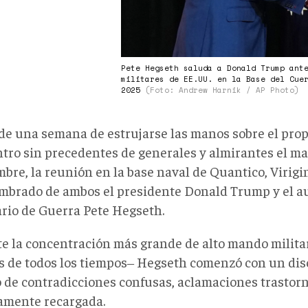
Pete Hegseth saluda a Donald Trump ant
militares de EE.UU. en la Base del Cue
2025
(Foto: Andrew Harnik / AP Photo)
de una semana de estrujarse las manos sobre el prop
tro sin precedentes de generales y almirantes el ma
bre, la reunión en la base naval de Quantico, Virigi
mbrado de ambos el presidente Donald Trump y el 
ario de Guerra Pete Hegseth.
e la concentración más grande de alto mando milita
s de todos los tiempos‒ Hegseth comenzó con un dis
o de contradicciones confusas, aclamaciones trastorn
camente recargada.