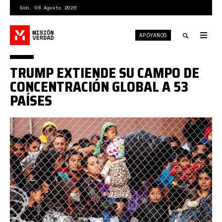
Pasar
Sáb. 08 Agosto 2026
al
contenido
APÓYANOS
principal
Tog
nav
Toggle
TRUMP EXTIENDE SU CAMPO DE
search
CONCENTRACIÓN GLOBAL A 53
PAÍSES
campos
de
concentración
trump.jpg