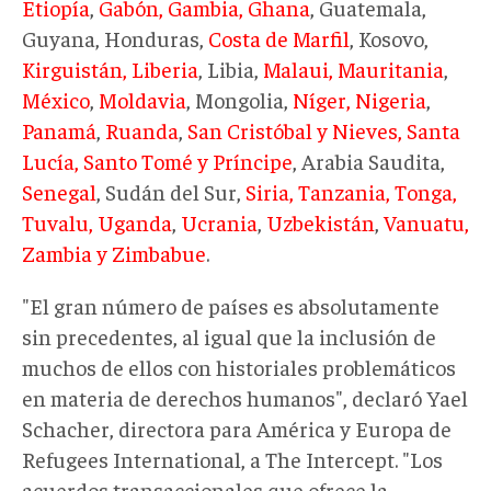
Etiopía
,
Gabón, Gambia, Ghana
, Guatemala,
Guyana, Honduras,
Costa de Marfil
, Kosovo,
Kirguistán, Liberia
, Libia,
Malaui, Mauritania
,
México
,
Moldavia
, Mongolia,
Níger, Nigeria
,
Panamá
,
Ruanda
,
San Cristóbal y Nieves, Santa
Lucía, Santo Tomé y Príncipe
, Arabia Saudita,
Senegal
, Sudán del Sur,
Siria, Tanzania, Tonga,
Tuvalu, Uganda
,
Ucrania
,
Uzbekistán
,
Vanuatu,
Zambia y Zimbabue
.
"El gran número de países es absolutamente
sin precedentes, al igual que la inclusión de
muchos de ellos con historiales problemáticos
en materia de derechos humanos", declaró Yael
Schacher, directora para América y Europa de
Refugees International, a The Intercept. "Los
acuerdos transaccionales que ofrece la