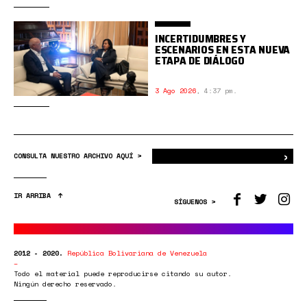
INCERTIDUMBRES Y
ESCENARIOS EN ESTA NUEVA
ETAPA DE DIÁLOGO
3 Ago 2026
,
4:37 pm.
›
Bus
CONSULTA NUESTRO ARCHIVO AQUÍ >
IR ARRIBA
SÍGUENOS >
2012 - 2020.
República Bolivariana de Venezuela
Todo el material puede reproducirse citando su autor.
Ningún derecho reservado.