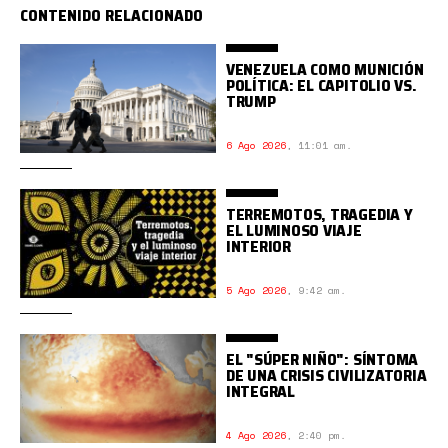
CONTENIDO RELACIONADO
VENEZUELA COMO MUNICIÓN
POLÍTICA: EL CAPITOLIO VS.
TRUMP
6 Ago 2026
,
11:01 am.
TERREMOTOS, TRAGEDIA Y
EL LUMINOSO VIAJE
INTERIOR
5 Ago 2026
,
9:42 am.
EL "SÚPER NIÑO": SÍNTOMA
DE UNA CRISIS CIVILIZATORIA
INTEGRAL
4 Ago 2026
,
2:40 pm.