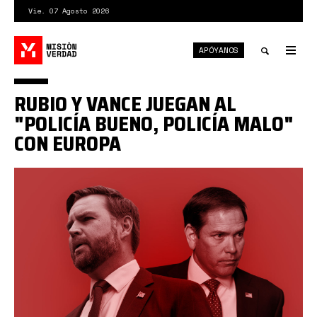
Pasar
Vie. 07 Agosto 2026
al
contenido
APÓYANOS
principal
Tog
nav
Toggle
RUBIO Y VANCE JUEGAN AL
search
"POLICÍA BUENO, POLICÍA MALO"
CON EUROPA
rubio
vance