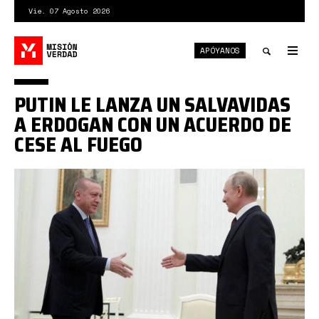
Pasar
Vie. 07 Agosto 2026
al
contenido
APÓYANOS
principal
Tog
nav
Toggle
PUTIN LE LANZA UN SALVAVIDAS
search
A ERDOGAN CON UN ACUERDO DE
CESE AL FUEGO
0_YGD4LZIDlG0jiscr.jpg