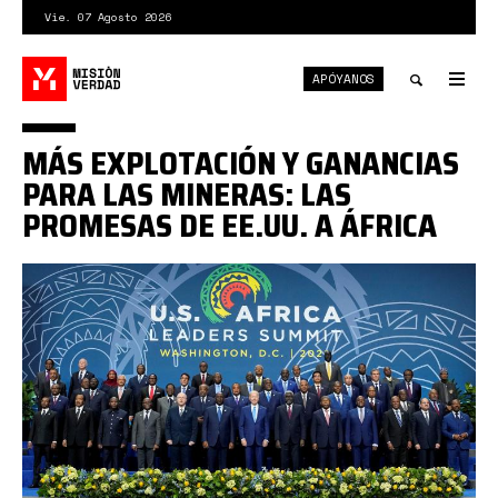
Pasar
Vie. 07 Agosto 2026
al
contenido
APÓYANOS
principal
Tog
nav
Toggle
MÁS EXPLOTACIÓN Y GANANCIAS
search
PARA LAS MINERAS: LAS
PROMESAS DE EE.UU. A ÁFRICA
us
afri
sum.jpg