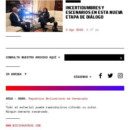
INCERTIDUMBRES Y
ESCENARIOS EN ESTA NUEVA
ETAPA DE DIÁLOGO
3 Ago 2026
,
4:37 pm.
›
Bus
CONSULTA NUESTRO ARCHIVO AQUÍ >
IR ARRIBA
SÍGUENOS >
2012 - 2020.
República Bolivariana de Venezuela
Todo el material puede reproducirse citando su autor.
Ningún derecho reservado.
WWW.MISIONVERDAD.COM