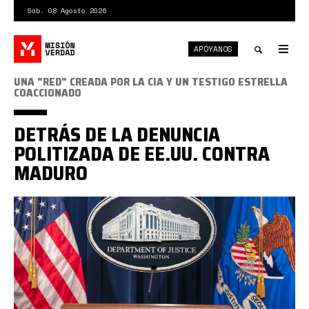
Pasar
Sáb. 08 Agosto 2026
al
contenido
APÓYANOS
principal
Tog
nav
Toggle
UNA "RED" CREADA POR LA CIA Y UN TESTIGO ESTRELLA
COACCIONADO
search
DETRÁS DE LA DENUNCIA
POLITIZADA DE EE.UU. CONTRA
MADURO
DOJ