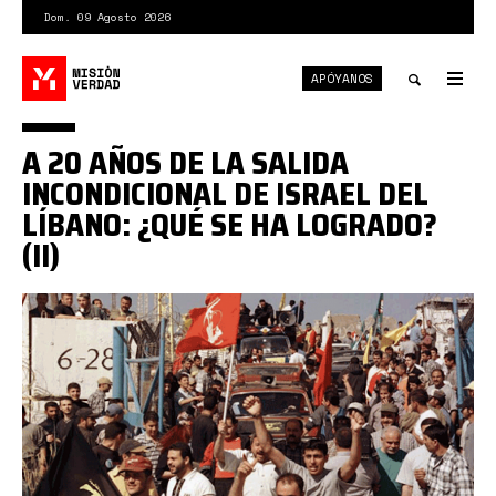
Pasar
Dom. 09 Agosto 2026
al
contenido
APÓYANOS
principal
Tog
nav
Toggle
A 20 AÑOS DE LA SALIDA
search
INCONDICIONAL DE ISRAEL DEL
LÍBANO: ¿QUÉ SE HA LOGRADO?
(II)
0_dNrTVGj95-
U5B_Q_.png