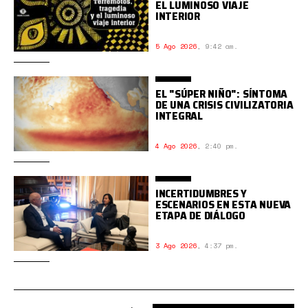
EL LUMINOSO VIAJE
INTERIOR
5 Ago 2026
,
9:42 am.
EL "SÚPER NIÑO": SÍNTOMA
DE UNA CRISIS CIVILIZATORIA
INTEGRAL
4 Ago 2026
,
2:40 pm.
INCERTIDUMBRES Y
ESCENARIOS EN ESTA NUEVA
ETAPA DE DIÁLOGO
3 Ago 2026
,
4:37 pm.