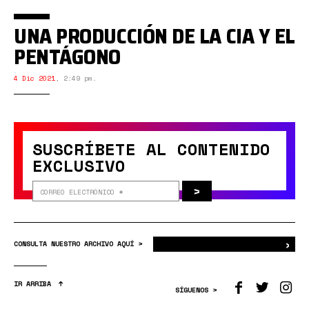
UNA PRODUCCIÓN DE LA CIA Y EL
PENTÁGONO
4 Dic 2021
,
2:49 pm.
SUSCRÍBETE AL CONTENIDO
EXCLUSIVO
>
›
Bus
CONSULTA NUESTRO ARCHIVO AQUÍ >
IR ARRIBA
SÍGUENOS >