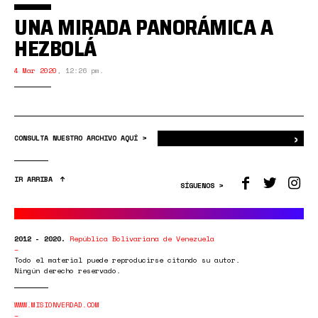
UNA MIRADA PANORÁMICA A
HEZBOLÁ
4 Mar 2020
,
12:26 pm.
›
Bus
CONSULTA NUESTRO ARCHIVO AQUÍ >
IR ARRIBA
SÍGUENOS >
2012 - 2020.
República Bolivariana de Venezuela
Todo el material puede reproducirse citando su autor.
Ningún derecho reservado.
WWW.MISIONVERDAD.COM