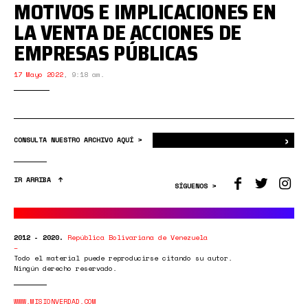
MOTIVOS E IMPLICACIONES EN
LA VENTA DE ACCIONES DE
EMPRESAS PÚBLICAS
17 Mayo 2022
,
9:18 am.
›
Bus
CONSULTA NUESTRO ARCHIVO AQUÍ >
IR ARRIBA
SÍGUENOS >
2012 - 2020.
República Bolivariana de Venezuela
Todo el material puede reproducirse citando su autor.
Ningún derecho reservado.
WWW.MISIONVERDAD.COM