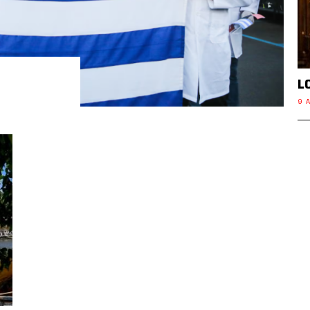
L
9 A