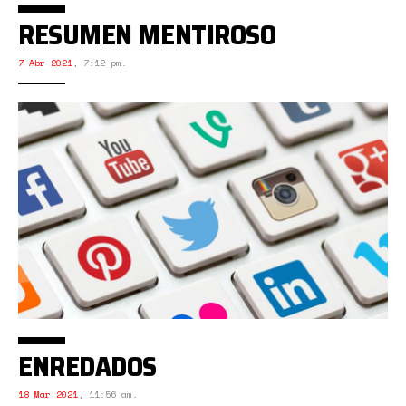
RESUMEN MENTIROSO
7 Abr 2021
,
7:12 pm.
ENREDADOS
18 Mar 2021
,
11:56 am.