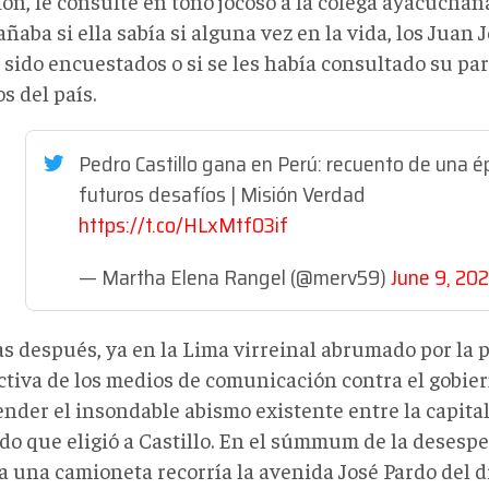
ión, le consulté en tono jocoso a la colega ayacucha
aba si ella sabía si alguna vez en la vida, los Juan J
sido encuestados o si se les había consultado su par
s del país.
Pedro Castillo gana en Perú: recuento de una é
futuros desafíos | Misión Verdad
https://t.co/HLxMtf03if
— Martha Elena Rangel (@merv59)
June 9, 202
as después, ya en la Lima virreinal abrumado por la
ctiva de los medios de comunicación contra el gobie
nder el insondable abismo existente entre la capital
do que eligió a Castillo. En el súmmum de la desespe
a una camioneta recorría la avenida José Pardo del di