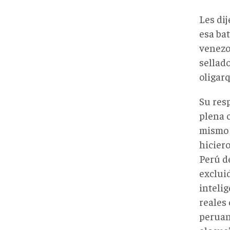
Les di
esa bat
venezo
sellad
oligarq
Su res
plena c
mismo 
hiciero
Perú d
exclui
intelig
reales 
peruana