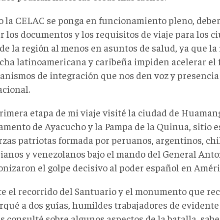
 la CELAC se ponga en funcionamiento pleno, deber
r los documentos y los requisitos de viaje para los 
de la región al menos en asuntos de salud, ya que la 
echa latinoamericana y caribeña impiden acelerar e
anismos de integración que nos den voz y presencia 
acional.
rimera etapa de mi viaje visité la ciudad de Huamang
amento de Ayacucho y la Pampa de la Quinua, sitio e
rzas patriotas formada por peruanos, argentinos, chi
ianos y venezolanos bajo el mando del General Anto
onizaron el golpe decisivo al poder español en Améri
e el recorrido del Santuario y el monumento que recu
rqué a dos guías, humildes trabajadores de evidente
s consulté sobre algunos aspectos de la batalla, sabe