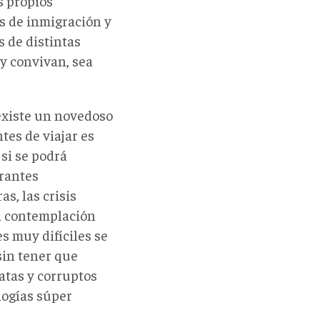
s propios
s de inmigración y
s de distintas
 y convivan, sea
existe un novedoso
tes de viajar es
si se podrá
grantes
s, las crisis
in contemplación
s muy difíciles se
sin tener que
atas y corruptos
logías súper