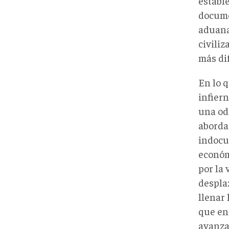
estable
docume
aduana
civili
más dif
En lo 
infier
una od
abordar
indocu
económ
por la 
despla
llenar
que en
avanza