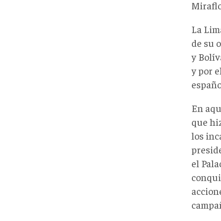
Mirafl
La Lim
de su 
y Bolí
y por e
españo
En aqu
que hiz
los inc
presid
el Pala
conqui
accion
campañ