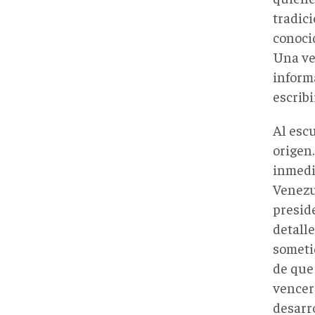
tradic
conoci
Una ve
inform
escribi
Al esc
origen
inmedi
Venezu
preside
detalle
someti
de que
vencer
desarro