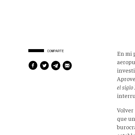
COMPARTE
En mi p
aeropu
invest
Aprove
el siglo
interr
Volver
que un
burocr