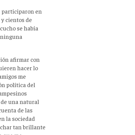
e participaron en
 y cientos de
acucho se había
 ninguna
ción afirmar con
uieren hacer lo
 amigos me
n política del
campesinos
 de una natural
cuenta de las
en la sociedad
char tan brillante