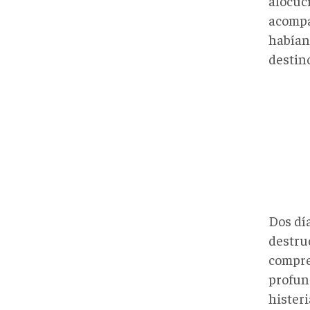
alocuc
acompañ
habían 
destino
Dos dí
destru
compre
profun
histeri