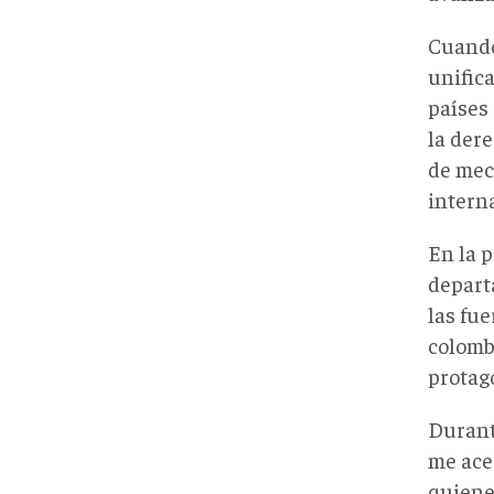
Cuando
unifica
países 
la der
de mec
intern
En la p
depart
las fue
colomb
protag
Durant
me ace
quiene