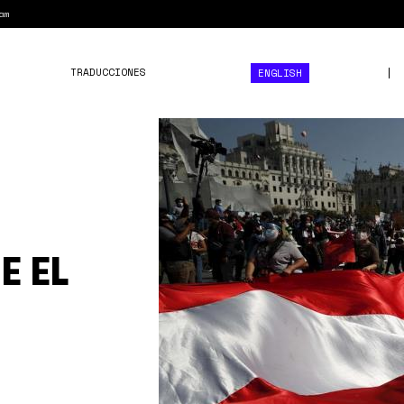
am
TRADUCCIONES
ENGLISH
perú
bandera.jpeg
E EL