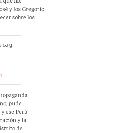
na que me
osé y los Gregorio
ecer sobre los
pica y
1
 propaganda
rno, pude
 y ese Perú
ración y la
strito de