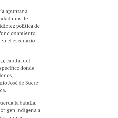
ía apuntar a
ciudadanos de
idiotez política de
l funcionamiento
en el escenario
a, capital del
specífico donde
lenos,
nio José de Sucre
ca.
erda la batalla,
 origen indígena a
dor que la