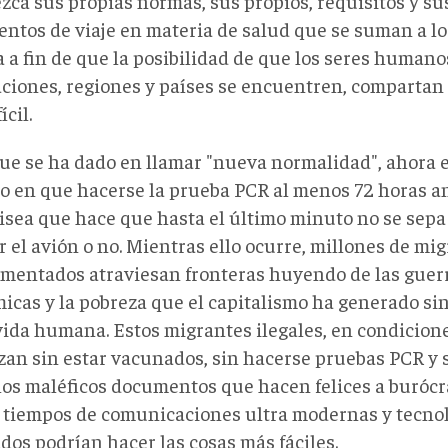
zca sus propias normas, sus propios, requisitos y su
ntos de viaje en materia de salud que se suman a lo
 a fin de que la posibilidad de que los seres humano
zaciones, regiones y países se encuentren, compartan
ícil.
que se ha dado en llamar "nueva normalidad", ahora 
no en que hacerse la prueba PCR al menos 72 horas an
isea que hace que hasta el último minuto no se sepa 
 el avión o no. Mientras ello ocurre, millones de mi
mentados atraviesan fronteras huyendo de las guerra
icas y la pobreza que el capitalismo ha generado s
vida humana. Estos migrantes ilegales, en condicione
zan sin estar vacunados, sin hacerse pruebas PCR y 
 los maléficos documentos que hacen felices a burócr
 tiempos de comunicaciones ultra modernas y tecno
dos podrían hacer las cosas más fáciles.