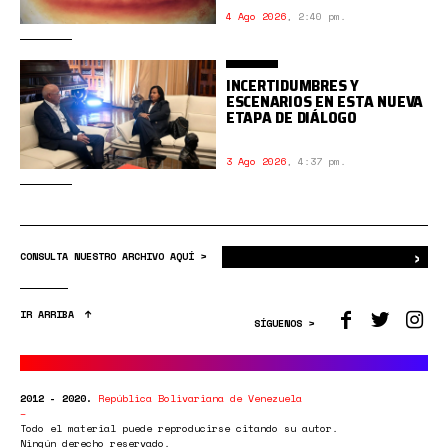
4 Ago 2026
,
2:40 pm.
INCERTIDUMBRES Y
ESCENARIOS EN ESTA NUEVA
ETAPA DE DIÁLOGO
3 Ago 2026
,
4:37 pm.
›
Bus
CONSULTA NUESTRO ARCHIVO AQUÍ >
IR ARRIBA
SÍGUENOS >
2012 - 2020.
República Bolivariana de Venezuela
Todo el material puede reproducirse citando su autor.
Ningún derecho reservado.