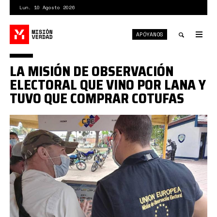
Pasar
Lun. 10 Agosto 2026
al
contenido
APÓYANOS
principal
Tog
nav
Toggle
LA MISIÓN DE OBSERVACIÓN
search
ELECTORAL QUE VINO POR LANA Y
TUVO QUE COMPRAR COTUFAS
moe
ue.jpeg