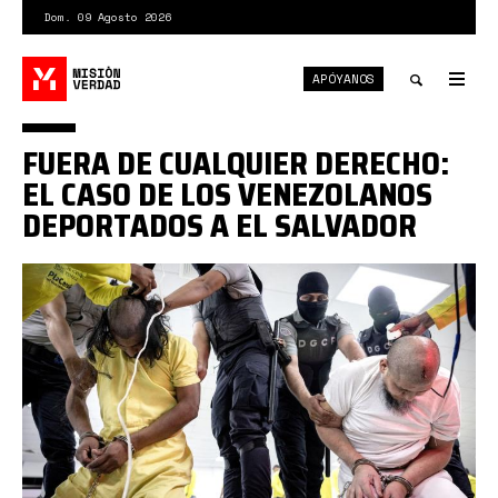
Pasar
Dom. 09 Agosto 2026
al
contenido
APÓYANOS
principal
Tog
nav
Toggle
FUERA DE CUALQUIER DERECHO:
search
EL CASO DE LOS VENEZOLANOS
DEPORTADOS A EL SALVADOR
skynews-
el-
salvador-
prision.jpg