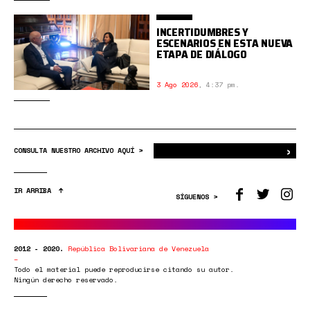
INCERTIDUMBRES Y
ESCENARIOS EN ESTA NUEVA
ETAPA DE DIÁLOGO
3 Ago 2026
,
4:37 pm.
›
Bus
CONSULTA NUESTRO ARCHIVO AQUÍ >
IR ARRIBA
SÍGUENOS >
2012 - 2020.
República Bolivariana de Venezuela
Todo el material puede reproducirse citando su autor.
Ningún derecho reservado.