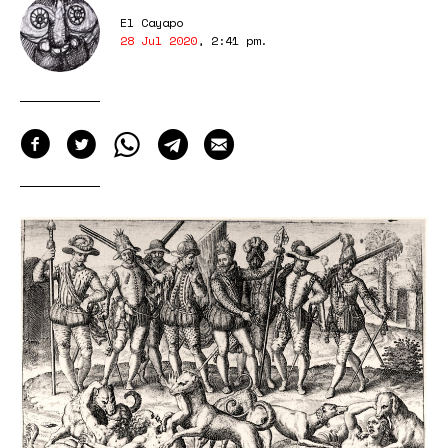
El Cayapo
28 Jul 2020
,
2:41 pm
.