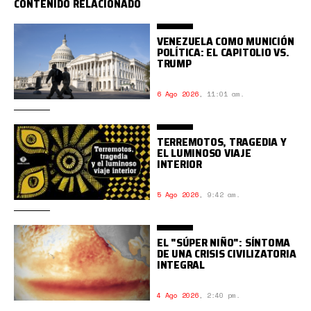
CONTENIDO RELACIONADO
VENEZUELA COMO MUNICIÓN
POLÍTICA: EL CAPITOLIO VS.
TRUMP
6 Ago 2026
,
11:01 am.
TERREMOTOS, TRAGEDIA Y
EL LUMINOSO VIAJE
INTERIOR
5 Ago 2026
,
9:42 am.
EL "SÚPER NIÑO": SÍNTOMA
DE UNA CRISIS CIVILIZATORIA
INTEGRAL
4 Ago 2026
,
2:40 pm.