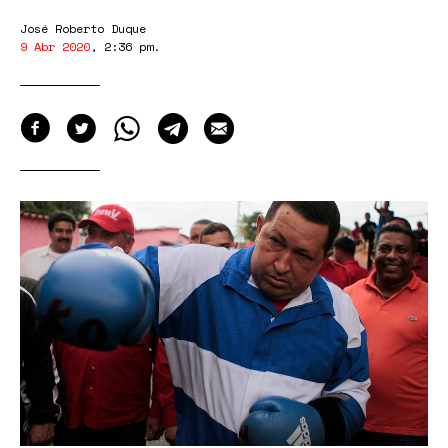
José Roberto Duque
9 Abr 2020
,
2:36 pm
.