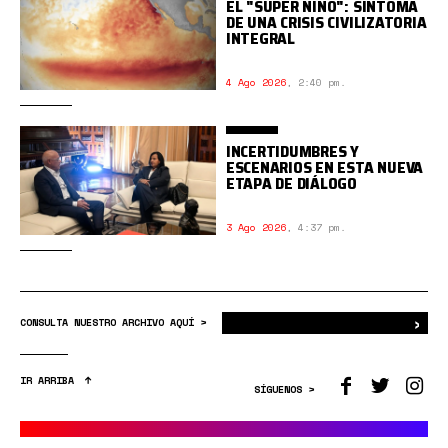
EL "SÚPER NIÑO": SÍNTOMA
DE UNA CRISIS CIVILIZATORIA
INTEGRAL
4 Ago 2026
,
2:40 pm.
INCERTIDUMBRES Y
ESCENARIOS EN ESTA NUEVA
ETAPA DE DIÁLOGO
3 Ago 2026
,
4:37 pm.
›
Bus
CONSULTA NUESTRO ARCHIVO AQUÍ >
IR ARRIBA
SÍGUENOS >