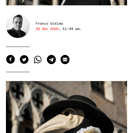
Franco Vielma
29 Abr 2020
,
11:44 am
.