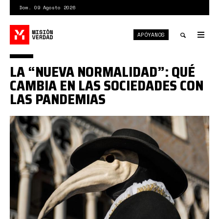
Pasar
Dom. 09 Agosto 2026
al
contenido
APÓYANOS
principal
Tog
nav
Toggle
LA “NUEVA NORMALIDAD”: QUÉ
search
CAMBIA EN LAS SOCIEDADES CON
LAS PANDEMIAS
0*-
GBYYHED8Skc2_w_.jpg