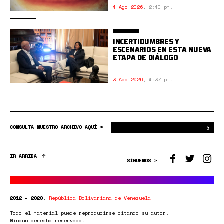
4 Ago 2026
,
2:40 pm.
INCERTIDUMBRES Y
ESCENARIOS EN ESTA NUEVA
ETAPA DE DIÁLOGO
3 Ago 2026
,
4:37 pm.
›
Bus
CONSULTA NUESTRO ARCHIVO AQUÍ >
IR ARRIBA
SÍGUENOS >
2012 - 2020.
República Bolivariana de Venezuela
Todo el material puede reproducirse citando su autor.
Ningún derecho reservado.