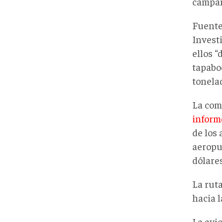
campañ
Fuentes
Investi
ellos 
tapabo
tonelad
La com
inform
de los
aeropu
dólares
La rut
hacia 
La avi