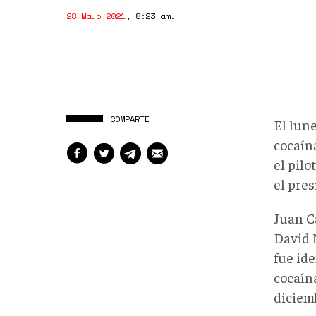
28 Mayo 2021
,
8:23 am
.
COMPARTE
El lune
cocaína
el pilo
el pre
Juan C
David 
fue id
cocaína
diciem