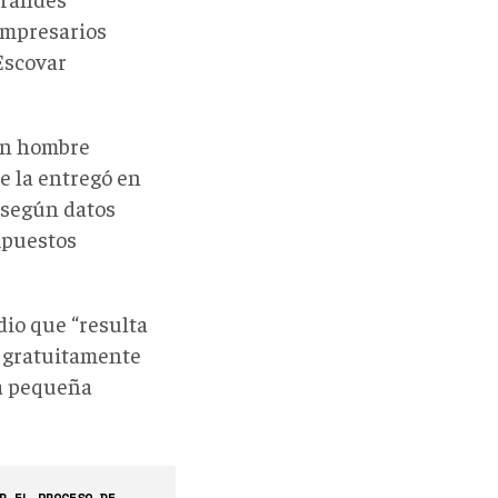
empresarios
Escovar
un hombre
e la entregó en
 según datos
mpuestos
dio que “resulta
 gratuitamente
na pequeña
R EL PROCESO DE