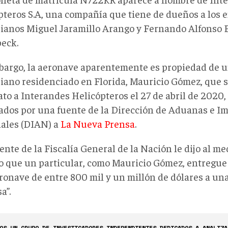
pteros S.A, una compañía que tiene de dueños a los 
ianos Miguel Jaramillo Arango y Fernando Alfonso 
eck.
bargo, la aeronave aparentemente es propiedad de 
iano residenciado en Florida, Mauricio Gómez, que s
to a Interandes Helicópteros el 27 de abril de 2020,
ados por una fuente de la Dirección de Aduanas e I
ales (DIAN) a
La Nueva Prensa
.
nte de la Fiscalía General de la Nación le dijo al me
o que un particular, como Mauricio Gómez, entregue
ronave de entre 800 mil y un millón de dólares a u
a”.
OS UN GRUPO DE INVESTIGADORES INDEPENDIENTES DEDICADOS A ANALIZA