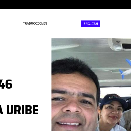
TRADUCCIONES
ENGLISH
ap.jpg
46
 URIBE