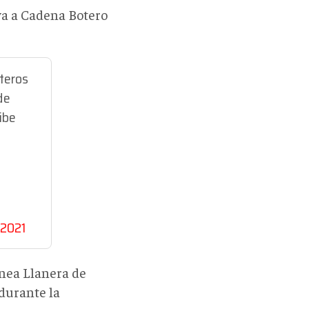
rva a Cadena Botero
teros
de
ibe
 2021
ínea Llanera de
durante la