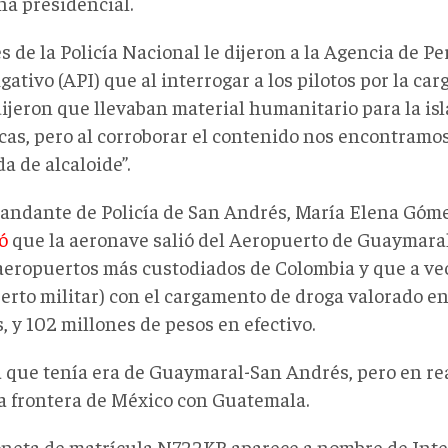
a presidencial.
 de la Policía Nacional le dijeron a la Agencia de P
gativo (API) que al interrogar a los pilotos por la car
“dijeron que llevaban material humanitario para la is
cas, pero al corroborar el contenido nos encontramo
a de alcaloide”.
andante de Policía de San Andrés, María Elena Góm
ó
que la aeronave salió del Aeropuerto de Guaymara
 aeropuertos más custodiados de Colombia y que a ve
erto militar) con el cargamento de droga valorado en
, y 102 millones de pesos en efectivo.
a que tenía era de Guaymaral-San Andrés, pero en rea
la frontera de México con Guatemala.
oneta de matrícula N722KR aparece a nombre de Int