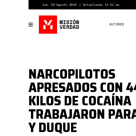
Pasar
Jue. 06 Agosto 2026
Actualizado 11:01 am
al
contenido
principal
AUTORES
Toggle
navigation
NARCOPILOTOS
APRESADOS CON 4
KILOS DE COCAÍNA
TRABAJARON PARA
Y DUQUE