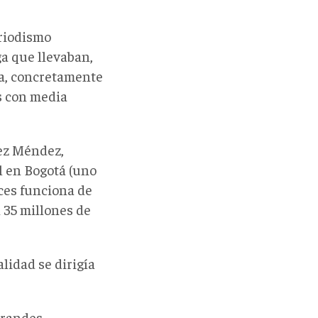
eriodismo
ga que llevaban,
la, concretamente
s con media
ez Méndez,
l en Bogotá (uno
ces funciona de
 35 millones de
lidad se dirigía
erandes