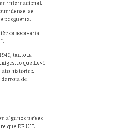
en internacional.
dounidense, se
de posguerra.
viética socavaría
".
1949, tanto la
igos, lo que llevó
lato histórico.
a derrota del
 en algunos países
nte que EE.UU.