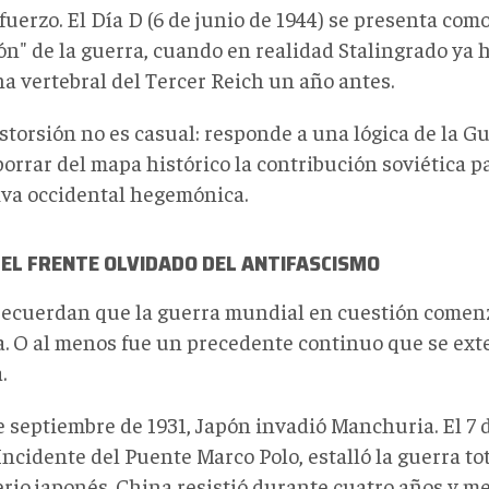
fuerzo. El Día D (6 de junio de 1944) se presenta com
ón" de la guerra, cuando en realidad Stalingrado ya h
a vertebral del Tercer Reich un año antes.
storsión no es casual: responde a una lógica de la G
borrar del mapa histórico la contribución soviética 
iva occidental hegemónica.
 EL FRENTE OLVIDADO DEL ANTIFASCISMO
recuerdan que la guerra mundial en cuestión comenz
a. O al menos fue un precedente continuo que se ext
.
e septiembre de 1931, Japón invadió Manchuria. El 7 d
Incidente del Puente Marco Polo, estalló la guerra to
erio japonés. China resistió durante cuatro años y m