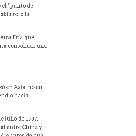
o el "punto de
abía roto la
uerra Fría que
para consolidar una
ó en Asia, no en
endió hacia
e julio de 1937,
tal entre China y
edio antes de que