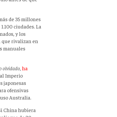
 más de 35 millones
 1.100 ciudades. La
nados, y los
 que rivalizan en
os manuales
o olvidado
,
ha
 al Imperio
res japonesas
ara ofensivas
luso Australia.
Si China hubiera