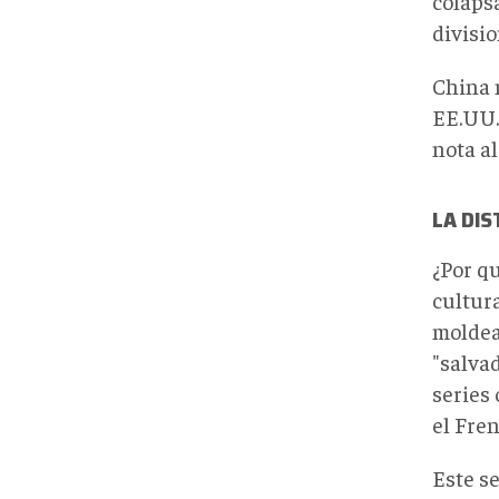
colaps
divisio
China n
EE.UU.
nota al
LA DIS
¿Por q
cultur
moldea
"salva
series
el Fren
Este s