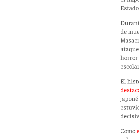
Estado
Durante
de muer
Masacr
ataque
horror
escolar
El hist
destac
japonés
estuvi
decisiv
Como