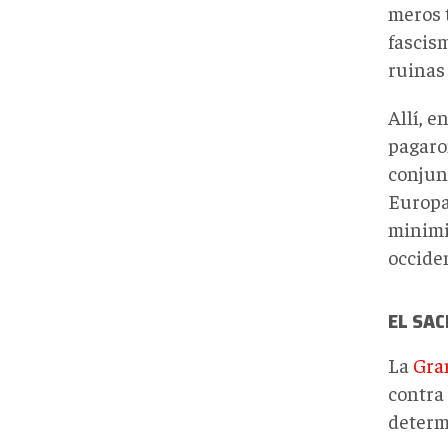
meros t
fascis
ruinas
Allí, e
pagaro
conjun
Europa
minimi
occiden
EL SAC
La
Gra
contra
determ