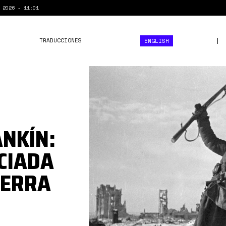
 2026 - 11:01
TRADUCCIONES
ENGLISH
stalingrado
1943
NKÍN:
NCIADA
UERRA