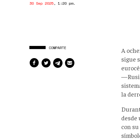
30 Sep 2025
,
1:20 pm
.
COMPARTE
A oche
sigue 
eurocé
—Rusia
sistem
la derr
Durant
desde 
con su
símbolo