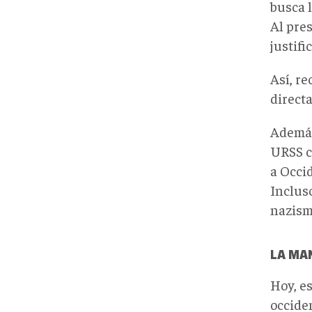
busca 
Al pre
justifi
Así, re
directa
Además,
URSS c
a Occid
Incluso
nazism
LA MAN
Hoy, es
occide