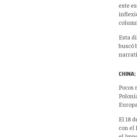
este es
inflexi
column
Esta di
buscó 
narrat
CHINA:
Pocos 
Poloni
Europa
El 18 d
con el 
el Imp