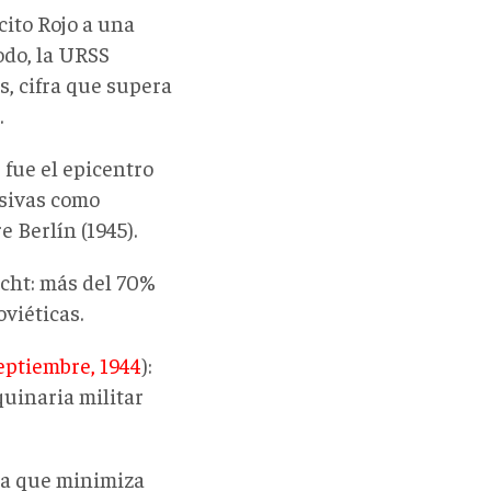
cito Rojo a una
odo, la URSS
s, cifra que supera
.
 fue el epicentro
isivas como
e Berlín (1945).
acht: más del 70%
viéticas.
eptiembre, 1944
):
quinaria militar
iva que minimiza