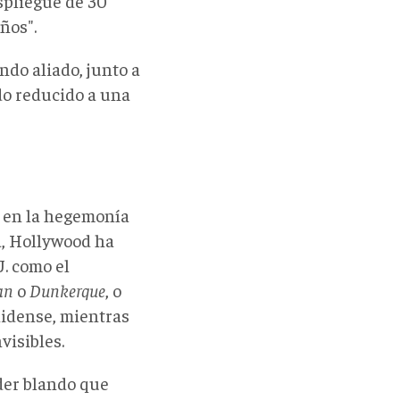
spliegue de 30
ños".
ndo aliado, junto a
do reducido a una
a en la hegemonía
a, Hollywood ha
. como el
an
o
Dunkerque
, o
nidense, mientras
visibles.
der blando que