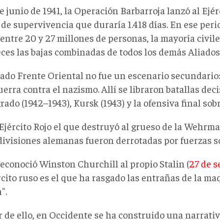
e junio de 1941, la Operación Barbarroja lanzó al Ejér
de supervivencia que duraría 1.418 días. En ese peri
entre 20 y 27 millones de personas, la mayoría civile
eces las bajas combinadas de todos los demás Aliados
mado Frente Oriental no fue un escenario secundario:
uerra contra el nazismo. Allí se libraron batallas dec
rado (1942–1943), Kursk (1943) y la ofensiva final sobr
 Ejército Rojo el que destruyó al grueso de la Wehrm
 divisiones alemanas fueron derrotadas por fuerzas so
econoció Winston Churchill al propio Stalin (
27 de s
rcito ruso es el que ha rasgado las entrañas de la ma
".
r de ello, en Occidente se ha construido una narrat