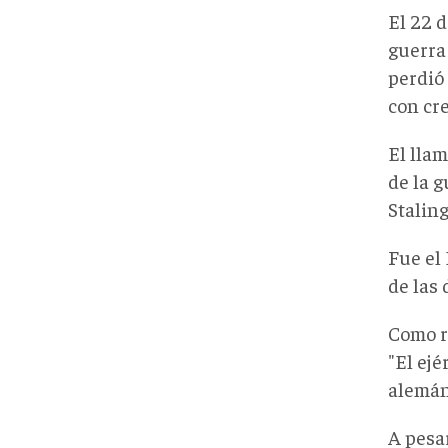
El 22 d
guerra 
perdió 
con cr
El lla
de la g
Staling
Fue el
de las
Como r
"El ejé
alemán
A pesa