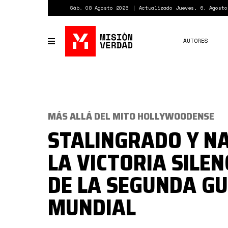
Pasar
Sáb. 08 Agosto 2026
Actualizado Jueves, 6. Agosto
al
contenido
principal
AUTORES
Toggle
navigation
MÁS ALLÁ DEL MITO HOLLYWOODENSE
STALINGRADO Y NA
LA VICTORIA SILE
DE LA SEGUNDA G
MUNDIAL