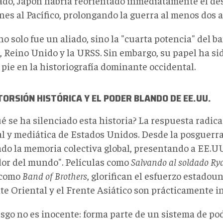
ado, Japón habría reorientado inmediatamente el de
nes al Pacífico, prolongando la guerra al menos dos a
o solo fue un aliado, sino la "cuarta potencia" del ba
, Reino Unido y la URSS. Sin embargo, su papel ha si
 pie en la historiografía dominante occidental.
TORSIÓN HISTÓRICA Y EL PODER BLANDO DE EE.UU.
ué se ha silenciado esta historia? La respuesta radic
al y mediática de Estados Unidos. Desde la posguerr
do la memoria colectiva global, presentando a EE.UU
dor del mundo". Películas como
Salvando al soldado Ry
 como
Band of Brothers
, glorifican el esfuerzo estadou
te Oriental y el Frente Asiático son prácticamente in
esgo no es inocente: forma parte de un sistema de po