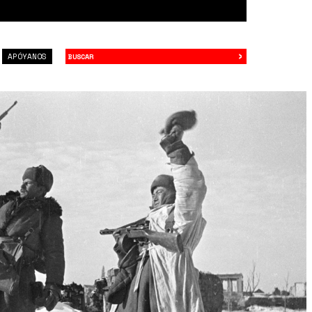
›
Buscar
APÓYANOS