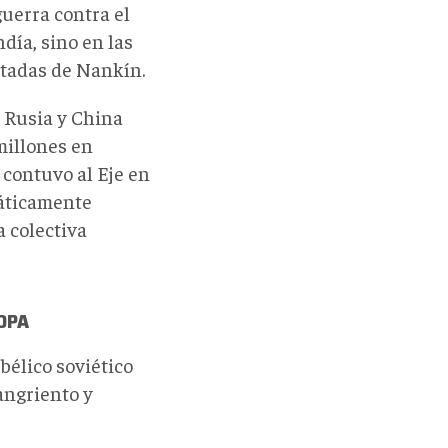
guerra contra el
día, sino en las
ntadas de Nankín.
, Rusia y China
millones en
contuvo al Eje en
máticamente
 colectiva
ROPA
bélico soviético
angriento y