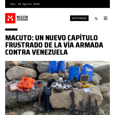
Pasar
Sáb. 08 Agosto 2026
al
contenido
APÓYANOS
principal
Tog
nav
Toggle
MACUTO: UN NUEVO CAPÍTULO
search
FRUSTRADO DE LA VÍA ARMADA
CONTRA VENEZUELA
0_x83zBTOcLS4j_kuQ.jpeg