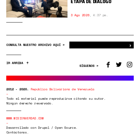
ETAPA DE DIÁLOGO
3 Ago 2026
,
4:37 pm.
›
Bus
CONSULTA NUESTRO ARCHIVO AQUÍ >
IR ARRIBA
SÍGUENOS >
2012 - 2020.
República Bolivariana de Venezuela
Todo el material puede reproducirse citando su autor.
Ningún derecho reservado.
WWW.MISIONVERDAD.COM
Desarrollado con Drupal / Open Source.
Contáctanos.