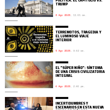
POLÍTICA: EL CAPITOLIO VS.
TRUMP
6 Ago 2026
,
11:01 am.
TERREMOTOS, TRAGEDIA Y
EL LUMINOSO VIAJE
INTERIOR
5 Ago 2026
,
9:42 am.
EL "SÚPER NIÑO": SÍNTOMA
DE UNA CRISIS CIVILIZATORIA
INTEGRAL
4 Ago 2026
,
2:40 pm.
INCERTIDUMBRES Y
ESCENARIOS EN ESTA NUEVA