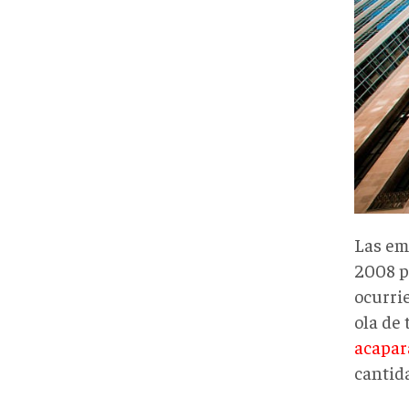
Las em
2008 p
ocurri
ola de 
acapar
cantida