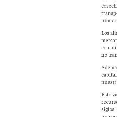
cosech
transp
número
Los al
mercan
con al
no tra
Además
capital
nuestr
Esto v
recurs
siglos
una gu