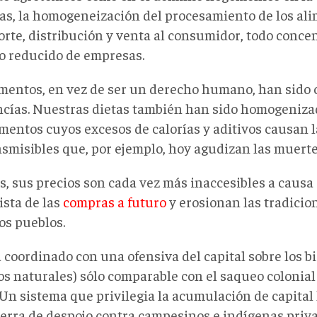
as, la homogeneización del procesamiento de los ali
orte, distribución y venta al consumidor, todo conce
 reducido de empresas.
imentos, en vez de ser un derecho humano, han sido 
cías. Nuestras dietas también han sido homogenizad
imentos cuyos excesos de calorías y aditivos causan
nsmisibles que, por ejemplo, hoy agudizan las muerte
, sus precios son cada vez más inaccesibles a causa
ista de las
compras a futuro
y erosionan las tradicio
os pueblos.
a coordinado con una ofensiva del capital sobre los 
os naturales) sólo comparable con el saqueo colonial
. Un sistema que privilegia la acumulación de capita
erra de despojo contra campesinos e indígenas priva