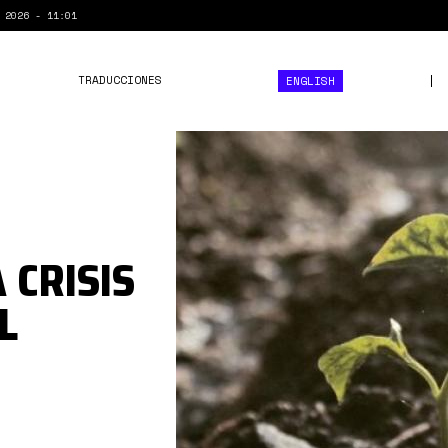
 2026 - 11:01
TRADUCCIONES
ENGLISH
1*eQJffi_WaB9yVX0R-
L9r8w.jpeg
 CRISIS
L