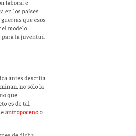
n laboral e
a en los países
s guerras que esos
y el modelo
 para la juventud
mica antes descrita
minan, no sólo la
ino que
to es de tal
de
antropoceno
o
ones de dicha