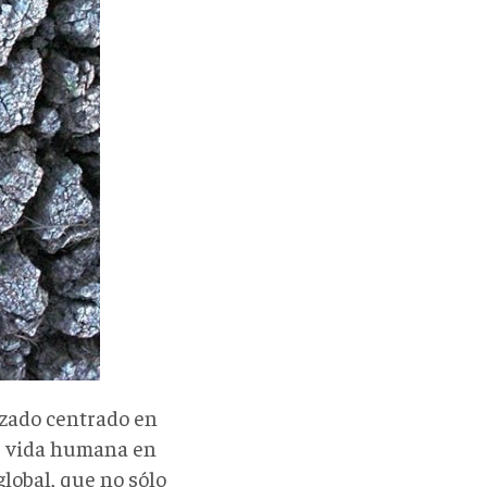
izado centrado en
de vida humana en
global, que no sólo