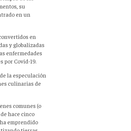
mentos, su
ntrado en un
convertidos en
as y globalizadas
 las enfermedades
s por Covid-19.
 de la especulación
nes culinarias de
bienes comunes (o
 de hace cinco
l ha emprendido
tizando tierras,