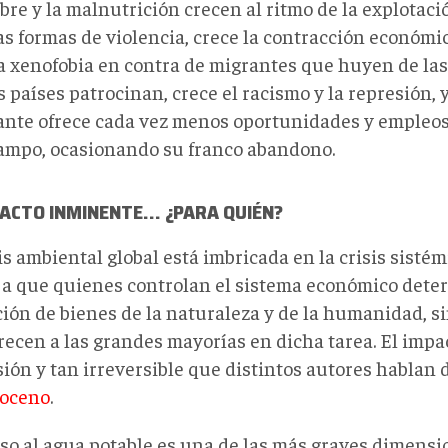
re y la malnutrición crecen al ritmo de la explotació
as formas de violencia, crece la contracción económic
 la xenofobia en contra de migrantes que huyen de la
países patrocinan, crece el racismo y la represión, 
nte ofrece cada vez menos oportunidades y empleos
campo, ocasionando su franco abandono.
PACTO INMINENTE… ¿PARA QUIÉN?
is ambiental global está imbricada en la crisis sisté
 a que quienes controlan el sistema económico deter
ción de bienes de la naturaleza y de la humanidad, s
ecen a las grandes mayorías en dicha tarea. El impac
ión y tan irreversible que distintos autores hablan 
loceno
.
eso al agua potable es una de las más graves dimensi