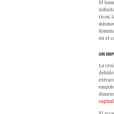
El hamb
infinit
ricos,
mismos 
domina
en el 
UN IM
La cris
debido
extrac
empobr
dimens
capita
El acc