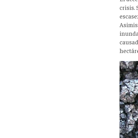
crisis
escase
Asimi
inunda
causad
hectáre