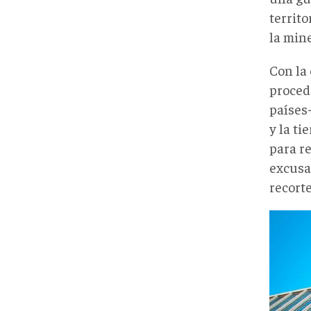
territo
la mine
Con la 
proced
países
y la ti
para r
excusa
recort