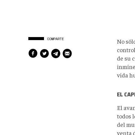
COMPARTE
No sólo
contro
de su 
inmine
vida h
EL CAP
El ava
todos l
del mu
venta 