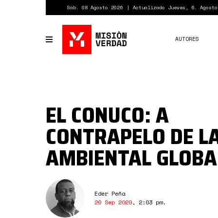
Pasar
Sáb. 08 Agosto 2026
Actualizado Jueves, 6. Agosto
al
contenido
principal
AUTORES
Toggle
navigation
EL CONUCO: A
CONTRAPELO DE LA
AMBIENTAL GLOBA
Eder Peña
20 Sep 2020
,
2:03 pm
.