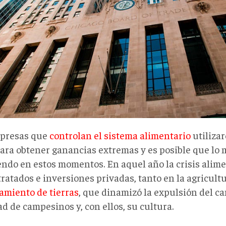
presas que
controlan el sistema alimentario
utilizar
ara obtener ganancias extremas y es posible que lo 
endo en estos momentos. En aquel año la crisis alim
tratados e inversiones privadas, tanto en la agricult
amiento de tierras
, que dinamizó la expulsión del c
d de campesinos y, con ellos, su cultura.