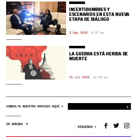
INCERTIDUMBRES Y
ESCENARIOS EN ESTA NUEVA
ETAPA DE DIÁLOGO
3 Ago 2026
,
4:37 pm.
LA GUERRA ESTÁ HERIDA DE
MUERTE
31 Jul 2026
,
12:08 pm.
›
Bus
CONSULTA NUESTRO ARCHIVO AQUÍ >
IR ARRIBA
SÍGUENOS >