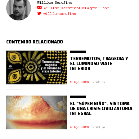
William Serafino
william.serafino1990@gmail.com
williamserafino
CONTENIDO RELACIONADO
TERREMOTOS, TRAGEDIA Y
EL LUMINOSO VIAJE
INTERIOR
5 Ago 2026
,
9:42 am.
EL "SÚPER NIÑO": SÍNTOMA
DE UNA CRISIS CIVILIZATORIA
INTEGRAL
4 Ago 2026
,
2:40 pm.