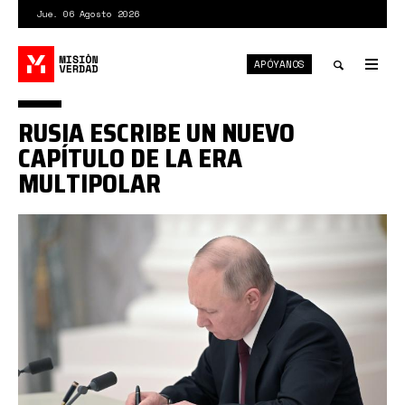
Pasar
Jue. 06 Agosto 2026
al
contenido
APÓYANOS
principal
Tog
nav
Toggle
RUSIA ESCRIBE UN NUEVO
search
CAPÍTULO DE LA ERA
MULTIPOLAR
putin
firma
reconocimiento
dombás.jpg