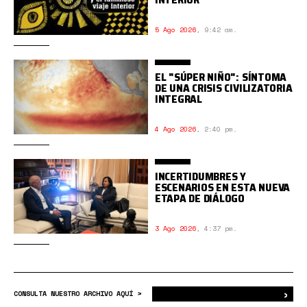
5 Ago 2026
,
9:42 am.
EL "SÚPER NIÑO": SÍNTOMA
DE UNA CRISIS CIVILIZATORIA
INTEGRAL
4 Ago 2026
,
2:40 pm.
INCERTIDUMBRES Y
ESCENARIOS EN ESTA NUEVA
ETAPA DE DIÁLOGO
3 Ago 2026
,
4:37 pm.
›
Bus
CONSULTA NUESTRO ARCHIVO AQUÍ >