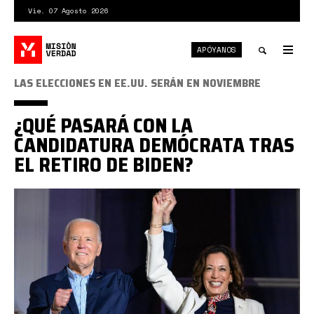
Pasar
Vie. 07 Agosto 2026
al
contenido
APÓYANOS
principal
Tog
nav
Toggle
LAS ELECCIONES EN EE.UU. SERÁN EN NOVIEMBRE
search
¿QUÉ PASARÁ CON LA
CANDIDATURA DEMÓCRATA TRAS
EL RETIRO DE BIDEN?
Biden
harris.jpg