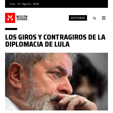
Pasar
Vie. 07 Agosto 2026
al
contenido
APÓYANOS
principal
Tog
nav
Toggle
LOS GIROS Y CONTRAGIROS DE LA
search
DIPLOMACIA DE LULA
Lula.jpg