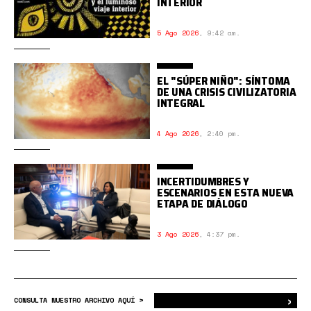
INTERIOR
5 Ago 2026
,
9:42 am.
EL "SÚPER NIÑO": SÍNTOMA
DE UNA CRISIS CIVILIZATORIA
INTEGRAL
4 Ago 2026
,
2:40 pm.
INCERTIDUMBRES Y
ESCENARIOS EN ESTA NUEVA
ETAPA DE DIÁLOGO
3 Ago 2026
,
4:37 pm.
›
Bus
CONSULTA NUESTRO ARCHIVO AQUÍ >