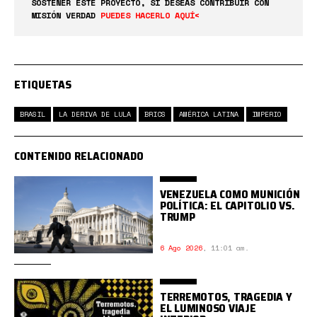
SOSTENER ESTE PROYECTO, SI DESEAS CONTRIBUIR CON
MISIÓN VERDAD
PUEDES HACERLO AQUÍ<
ETIQUETAS
BRASIL
LA DERIVA DE LULA
BRICS
AMÉRICA LATINA
IMPERIO
CONTENIDO RELACIONADO
VENEZUELA COMO MUNICIÓN
POLÍTICA: EL CAPITOLIO VS.
TRUMP
6 Ago 2026
,
11:01 am.
TERREMOTOS, TRAGEDIA Y
EL LUMINOSO VIAJE