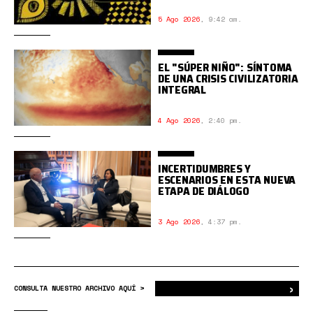
5 Ago 2026
,
9:42 am.
EL "SÚPER NIÑO": SÍNTOMA
DE UNA CRISIS CIVILIZATORIA
INTEGRAL
4 Ago 2026
,
2:40 pm.
INCERTIDUMBRES Y
ESCENARIOS EN ESTA NUEVA
ETAPA DE DIÁLOGO
3 Ago 2026
,
4:37 pm.
›
Bus
CONSULTA NUESTRO ARCHIVO AQUÍ >