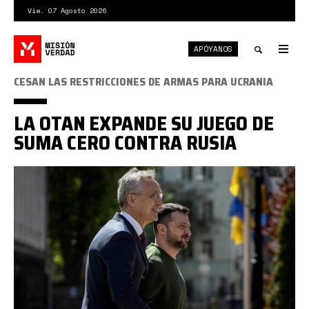
Pasar
Vie. 07 Agosto 2026
al
contenido
APÓYANOS
principal
Tog
nav
Toggle
CESAN LAS RESTRICCIONES DE ARMAS PARA UCRANIA
search
LA OTAN EXPANDE SU JUEGO DE
SUMA CERO CONTRA RUSIA
IMG_20240605_150834_850.jpg